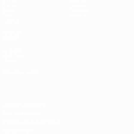
Матчи
Новости
Группы
История
Видео
О турнире
Стат.
Магазин
Команды
ДРУГИЕ
САЙТЫ
UEFA.com
Фонд УЕФА
Магазин
СМЕНИТЬ ЯЗЫК
Русский
English
Français
Deutsch
Русский
Español
Italiano
Português
Конфиденциальность
Правила и условия
Правила в отношении cookie
Настройки куки