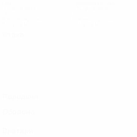
Голы
Пропущенные голы
0,5 ср. за матч
2,34 ср. за матч
15
1
Желтые карточки
Красные карточки
2,5 ср. за матч
0,17 ср. за матч
Атака
Передачи
Оборона
Вратари