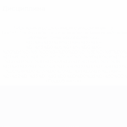
Дисциплина
* Исключена до дальнейшего уведомления. <a
href='https://ru.uefa.com/insideuefa/mediaservices/medi
148df8afec70-8ace600b6288-1000--
%D1%84%D0%B8%D1%84%D0%B0-
%D1%83%D0%B5%D1%84%D0%B0-
%D0%B8%D1%81%D0%BA%D0%BB%D1%8E%D1%87%D0%
%D1%80%D0%BE%D1%81%D1%81%D0%B8%D0%B8%D1%
%D0%BA%D0%BB%D1%83%D0%B1%D1%8B-%D0%B8-
%D1%81%D0%B1%D0%BE%D1%80%D0%BD%D1%8B%D0%
%D0%B8%D0%B7-%D0%B2%D1%81%D0%B5%D1%85-
%D1%82%D1%83%D1%80%D0%BD%D0%B8%D1%80%D0%
>Подробнее</a>
ЧЕ среди молодежи