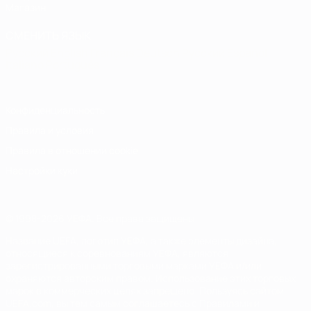
Магазин
СМЕНИТЬ ЯЗЫК
Русский
English
Français
Deutsch
Русский
Español
Italiano
Português
Конфиденциальность
Правила и условия
Правила в отношении cookie
Настройки куки
© 1998-2026 УЕФА. Все права защищены
Название UEFA, логотип УЕФА, а также элементы дизайна,
относящиеся к соревнованиям УЕФА, являются
зарегистрированными торговыми марками УЕФА и/или
охраняются авторским правом. Использование этих торговых
марок в коммерческих целях запрещено. Пользуясь сайтом
UEFA.com, вы тем самым соглашаетесь с Правилами и