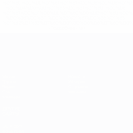
%D1%80%D0%BE%D1%81%D1%81%D0%B8%D0%B8%D1%
%D0%BA%D0%BB%D1%83%D0%B1%D1%8B-%D0%B8-
%D1%81%D0%B1%D0%BE%D1%80%D0%BD%D1%8B%D0%
%D0%B8%D0%B7-%D0%B2%D1%81%D0%B5%D1%85-
%D1%82%D1%83%D1%80%D0%BD%D0%B8%D1%80%D0%
>Подробнее</a>
ЧЕ среди молодежи
Матчи
Новости
Группы
История
Видео
О турнире
Стат.
Магазин
Команды
ДРУГИЕ
САЙТЫ
UEFA.com
Фонд УЕФА