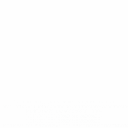
* Исключена до дальнейшего уведомления. <a
href='https://ru.uefa.com/insideuefa/mediaservices/medi
148df8afec70-8ace600b6288-1000--
%D1%84%D0%B8%D1%84%D0%B0-
%D1%83%D0%B5%D1%84%D0%B0-
%D0%B8%D1%81%D0%BA%D0%BB%D1%8E%D1%87%D0%