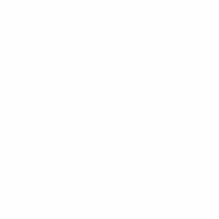
* Исключена до дальнейшего уведомления. <a
href='https://ru.uefa.com/insideuefa/mediaservices/medi
148df8afec70-8ace600b6288-1000--
%D1%84%D0%B8%D1%84%D0%B0-
%D1%83%D0%B5%D1%84%D0%B0-
%D0%B8%D1%81%D0%BA%D0%BB%D1%8E%D1%87%D0%