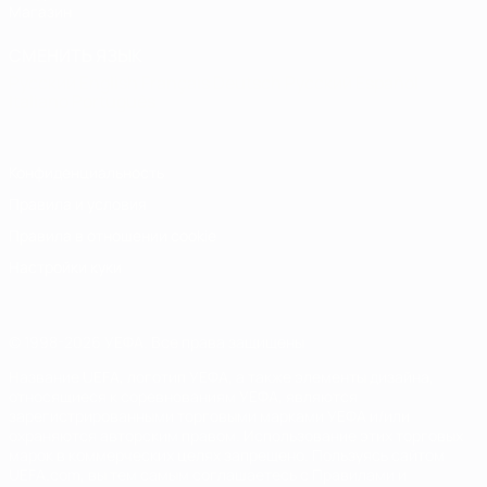
Магазин
СМЕНИТЬ ЯЗЫК
Русский
English
Français
Deutsch
Русский
Español
Italiano
Português
Конфиденциальность
Правила и условия
Правила в отношении cookie
Настройки куки
© 1998-2026 УЕФА. Все права защищены
Название UEFA, логотип УЕФА, а также элементы дизайна,
относящиеся к соревнованиям УЕФА, являются
зарегистрированными торговыми марками УЕФА и/или
охраняются авторским правом. Использование этих торговых
марок в коммерческих целях запрещено. Пользуясь сайтом
UEFA.com, вы тем самым соглашаетесь с Правилами и