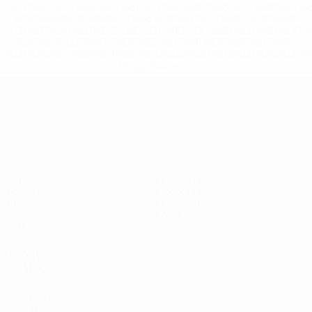
%D1%80%D0%BE%D1%81%D1%81%D0%B8%D0%B8%D1%
%D0%BA%D0%BB%D1%83%D0%B1%D1%8B-%D0%B8-
%D1%81%D0%B1%D0%BE%D1%80%D0%BD%D1%8B%D0%
%D0%B8%D0%B7-%D0%B2%D1%81%D0%B5%D1%85-
%D1%82%D1%83%D1%80%D0%BD%D0%B8%D1%80%D0%
>Подробнее</a>
ЧЕ среди молодежи
Матчи
Новости
Группы
История
Видео
О турнире
Стат.
Магазин
Команды
ДРУГИЕ
САЙТЫ
UEFA.com
Фонд УЕФА