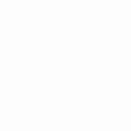
* Исключена до дальнейшего уведомления. <a
href='https://ru.uefa.com/insideuefa/mediaservices/medi
148df8afec70-8ace600b6288-1000--
%D1%84%D0%B8%D1%84%D0%B0-
%D1%83%D0%B5%D1%84%D0%B0-
%D0%B8%D1%81%D0%BA%D0%BB%D1%8E%D1%87%D0%