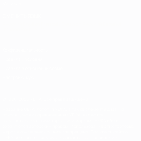
Магазин
СМЕНИТЬ ЯЗЫК
Русский
English
Français
Deutsch
Русский
Español
Italiano
Português
Конфиденциальность
Правила и условия
Правила в отношении cookie
Настройки куки
© 1998-2026 УЕФА. Все права защищены
Название UEFA, логотип УЕФА, а также элементы дизайна,
относящиеся к соревнованиям УЕФА, являются
зарегистрированными торговыми марками УЕФА и/или
охраняются авторским правом. Использование этих торговых
марок в коммерческих целях запрещено. Пользуясь сайтом
UEFA.com, вы тем самым соглашаетесь с Правилами и