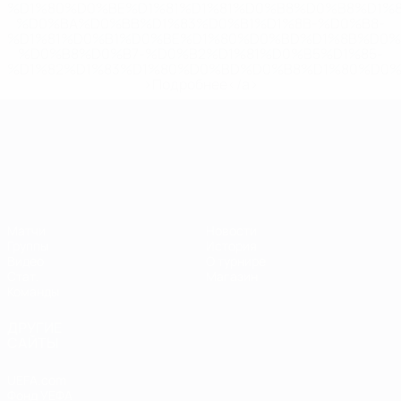
%D1%80%D0%BE%D1%81%D1%81%D0%B8%D0%B8%D1%
%D0%BA%D0%BB%D1%83%D0%B1%D1%8B-%D0%B8-
%D1%81%D0%B1%D0%BE%D1%80%D0%BD%D1%8B%D0%
%D0%B8%D0%B7-%D0%B2%D1%81%D0%B5%D1%85-
%D1%82%D1%83%D1%80%D0%BD%D0%B8%D1%80%D0%
>Подробнее</a>
ЧЕ среди молодежи
Матчи
Новости
Группы
История
Видео
О турнире
Стат.
Магазин
Команды
ДРУГИЕ
САЙТЫ
UEFA.com
Фонд УЕФА