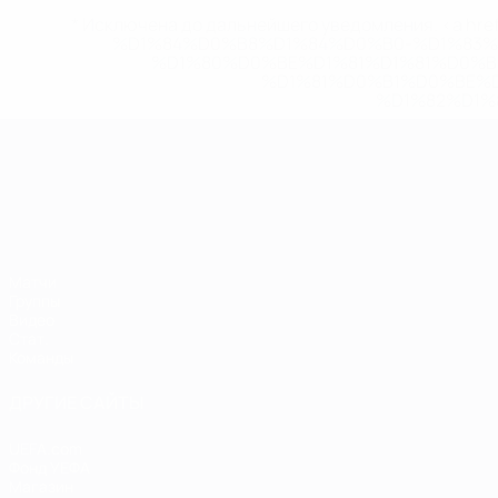
* Исключена до дальнейшего уведомления. <a href
%D1%84%D0%B8%D1%84%D0%B0-%D1%83
%D1%80%D0%BE%D1%81%D1%81%D0%
%D1%81%D0%B1%D0%BE%
%D1%82%D1%
ЧЕ среди молодежи
Матчи
Группы
Видео
Стат.
Команды
ДРУГИЕ САЙТЫ
UEFA.com
Фонд УЕФА
Магазин