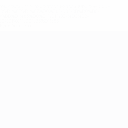
eases/news/0272-148df8afec70-8ace600b6288-1000--
B%D1%8E%D1%87%D0%B8%D0%BB%D0%B8-
%BB%D1%83%D0%B1%D1%8B-%D0%B8-
2%D1%81%D0%B5%D1%85-
дробнее</a>