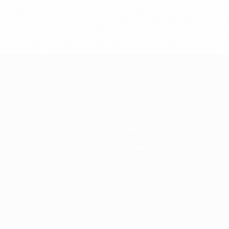
='https://ru.uefa.com/insideuefa/mediaservices/mediarel
%D0%B5%D1%84%D0%B0-%D0%B8%D1%81%D0%BA%D0%B
B8%D0%B8%D1%81%D0%BA%D0%B8%D0%B5-%D0%BA%D0
D1%80%D0%BD%D1%8B%D0%B5-%D0%B8%D0%B7-%D0%B
83%D1%80%D0%BD%D0%B8%D1%80%D0%BE%D0%B2/' >По
Новости
История
О турнире
Магазин