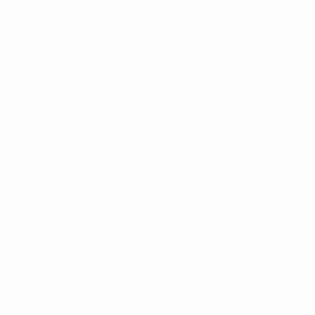
20
Минуты на поле
5 ср. за матч
0
Голевые пасы
0
Красные карточки