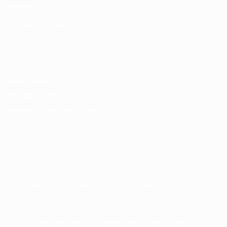
Магазин
СМЕНИТЬ ЯЗЫК
Русский
English
Français
Deutsch
Русский
Español
Italiano
Português
Конфиденциальность
Правила и условия
Правила в отношении cookie
Настройки куки
© 1998-2026 УЕФА. Все права защищены
Название UEFA, логотип УЕФА, а также элементы дизайна,
относящиеся к соревнованиям УЕФА, являются
зарегистрированными торговыми марками УЕФА и/или
охраняются авторским правом. Использование этих торговых
марок в коммерческих целях запрещено. Пользуясь сайтом
UEFA.com, вы тем самым соглашаетесь с Правилами и