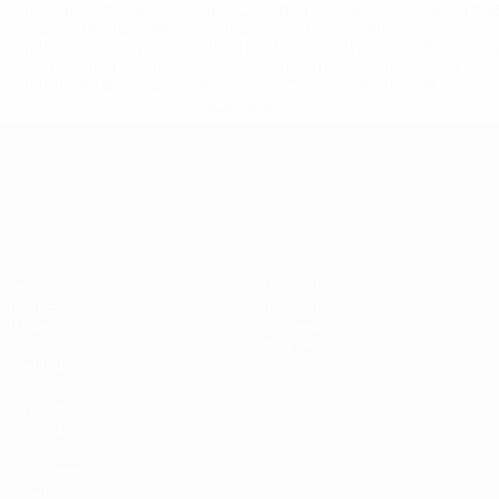
%D1%80%D0%BE%D1%81%D1%81%D0%B8%D0%B8%D1%
%D0%BA%D0%BB%D1%83%D0%B1%D1%8B-%D0%B8-
%D1%81%D0%B1%D0%BE%D1%80%D0%BD%D1%8B%D0%
%D0%B8%D0%B7-%D0%B2%D1%81%D0%B5%D1%85-
%D1%82%D1%83%D1%80%D0%BD%D0%B8%D1%80%D0%
>Подробнее</a>
ЧЕ среди молодежи
Матчи
Новости
Группы
История
Видео
О турнире
Стат.
Магазин
Команды
ДРУГИЕ
САЙТЫ
UEFA.com
Фонд УЕФА