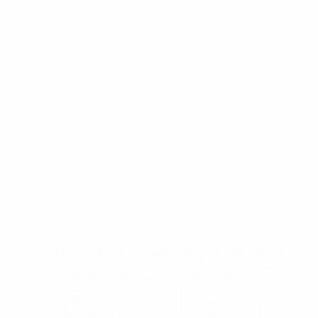
* Исключена до дальнейшего уведомления. <a
href='https://ru.uefa.com/insideuefa/mediaservices/medi
148df8afec70-8ace600b6288-1000--
%D1%84%D0%B8%D1%84%D0%B0-
%D1%83%D0%B5%D1%84%D0%B0-
%D0%B8%D1%81%D0%BA%D0%BB%D1%8E%D1%87%D0%