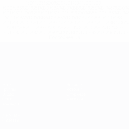
%D1%83%D0%B5%D1%84%D0%B0-
%D0%B8%D1%81%D0%BA%D0%BB%D1%8E%D1%87%D0%
%D1%80%D0%BE%D1%81%D1%81%D0%B8%D0%B8%D1%
%D0%BA%D0%BB%D1%83%D0%B1%D1%8B-%D0%B8-
%D1%81%D0%B1%D0%BE%D1%80%D0%BD%D1%8B%D0%
%D0%B8%D0%B7-%D0%B2%D1%81%D0%B5%D1%85-
%D1%82%D1%83%D1%80%D0%BD%D0%B8%D1%80%D0%
>Подробнее</a>
ЧЕ среди молодежи
Матчи
Новости
Группы
История
Видео
О турнире
Стат.
Магазин
Команды
ДРУГИЕ
САЙТЫ