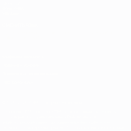
UEFA.com
Фонд УЕФА
Магазин
СМЕНИТЬ ЯЗЫК
Русский
English
Français
Deutsch
Русский
Español
Italiano
Português
Конфиденциальность
Правила и условия
Правила в отношении cookie
Настройки куки
© 1998-2026 УЕФА. Все права защищены
Название UEFA, логотип УЕФА, а также элементы дизайна,
относящиеся к соревнованиям УЕФА, являются
зарегистрированными торговыми марками УЕФА и/или
охраняются авторским правом. Использование этих торговых