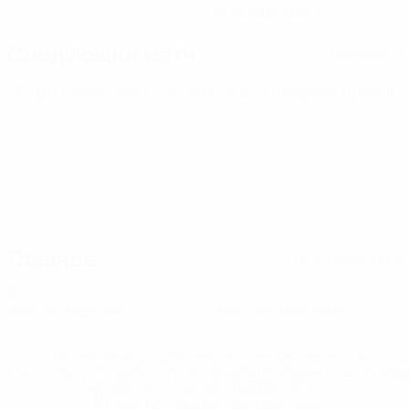
12.5.2004 (22)
Следующий матч
Все матчи
ЧЕ среди молодежи
пт 25 сент. 2026
· Отборочный раунд
Главное
Вся статистика
0
0
Желтые карточки
Красные карточки
* Исключена до дальнейшего уведомления. <a
href='https://ru.uefa.com/insideuefa/mediaservices/medi
148df8afec70-8ace600b6288-1000--
%D1%84%D0%B8%D1%84%D0%B0-