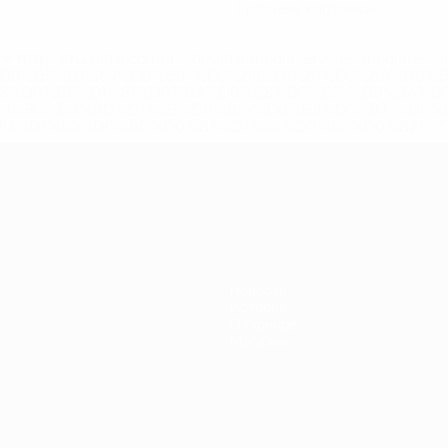
Красные карточки
='https://ru.uefa.com/insideuefa/mediaservices/mediarel
%D0%B5%D1%84%D0%B0-%D0%B8%D1%81%D0%BA%D0%B
B8%D0%B8%D1%81%D0%BA%D0%B8%D0%B5-%D0%BA%D0
D1%80%D0%BD%D1%8B%D0%B5-%D0%B8%D0%B7-%D0%B
83%D1%80%D0%BD%D0%B8%D1%80%D0%BE%D0%B2/' >По
Новости
История
О турнире
Магазин