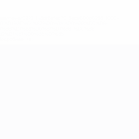
eases/news/0272-148df8afec70-8ace600b6288-1000--
B%D1%8E%D1%87%D0%B8%D0%BB%D0%B8-
%BB%D1%83%D0%B1%D1%8B-%D0%B8-
2%D1%81%D0%B5%D1%85-
дробнее</a>