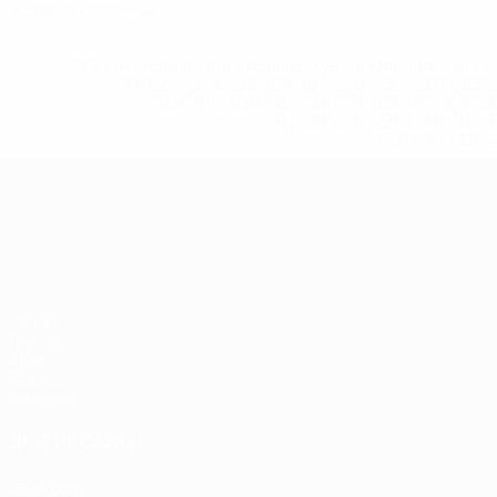
Желтые карточки
* Исключена до дальнейшего уведомления. <a href
%D1%84%D0%B8%D1%84%D0%B0-%D1%83
%D1%80%D0%BE%D1%81%D1%81%D0%
%D1%81%D0%B1%D0%BE%
%D1%82%D1%
ЧЕ среди молодежи
Матчи
Группы
Видео
Стат.
Команды
ДРУГИЕ САЙТЫ
UEFA.com