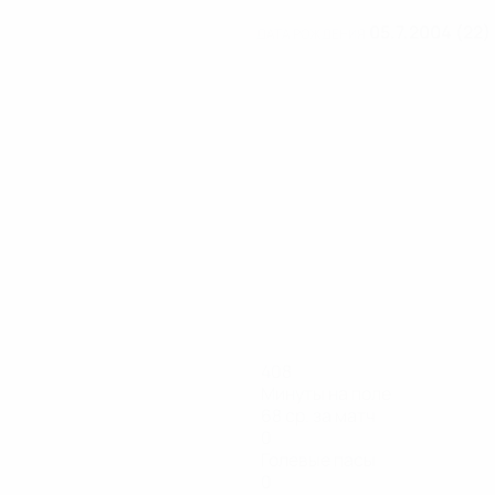
05.7.2004 (22)
ДАТА РОЖДЕНИЯ
408
Минуты на поле
68 ср. за матч
0
Голевые пасы
0