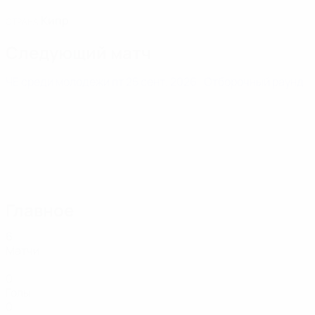
Кипр
СТРАНА
Следующий матч
ЧЕ среди молодежи
пт 25 сент. 2026
· Отборочный раунд
Главное
6
Матчи
0
Голы
0