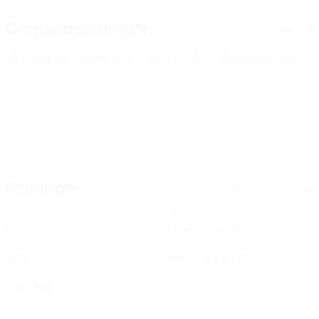
Следующий матч
Все матчи
ЧЕ среди молодежи
вт 29 сент. 2026
· Отборочный раунд
Главное
Вся статистика
1
90
Матчи
Минуты на поле
0
0
Голы
Желтые карточки
0
Красные карточки