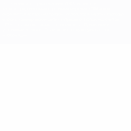
относящиеся к соревнованиям УЕФА, являются
зарегистрированными торговыми марками УЕФА и/или
охраняются авторским правом. Использование этих торговых
марок в коммерческих целях запрещено. Пользуясь сайтом
UEFA.com, вы тем самым соглашаетесь с Правилами и
условиями, а также с Политикой конфиденциальности
информации.