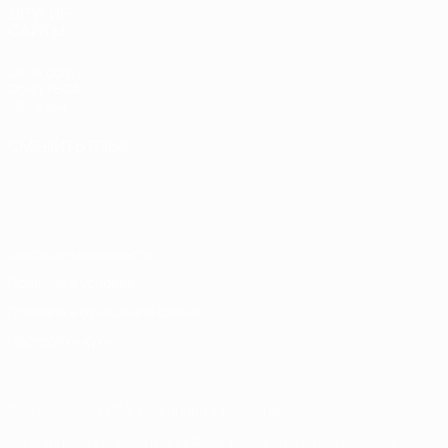
ДРУГИЕ
САЙТЫ
UEFA.com
Фонд УЕФА
Магазин
СМЕНИТЬ ЯЗЫК
Русский
English
Français
Deutsch
Русский
Español
Italiano
Português
Конфиденциальность
Правила и условия
Правила в отношении cookie
Настройки куки
© 1998-2026 УЕФА. Все права защищены
Название UEFA, логотип УЕФА, а также элементы дизайна,