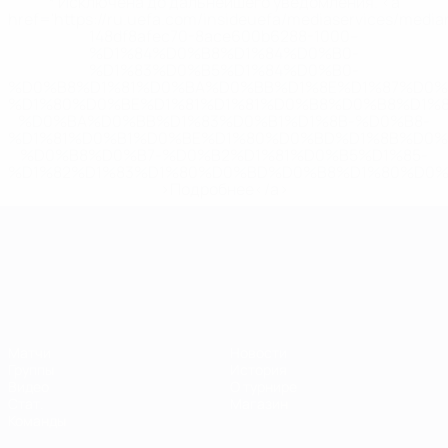
* Исключена до дальнейшего уведомления. <a
href='https://ru.uefa.com/insideuefa/mediaservices/medi
148df8afec70-8ace600b6288-1000--
%D1%84%D0%B8%D1%84%D0%B0-
%D1%83%D0%B5%D1%84%D0%B0-
%D0%B8%D1%81%D0%BA%D0%BB%D1%8E%D1%87%D0%
%D1%80%D0%BE%D1%81%D1%81%D0%B8%D0%B8%D1%
%D0%BA%D0%BB%D1%83%D0%B1%D1%8B-%D0%B8-
%D1%81%D0%B1%D0%BE%D1%80%D0%BD%D1%8B%D0%
%D0%B8%D0%B7-%D0%B2%D1%81%D0%B5%D1%85-
%D1%82%D1%83%D1%80%D0%BD%D0%B8%D1%80%D0%
>Подробнее</a>
ЧЕ среди молодежи
Матчи
Новости
Группы
История
Видео
О турнире
Стат.
Магазин
Команды