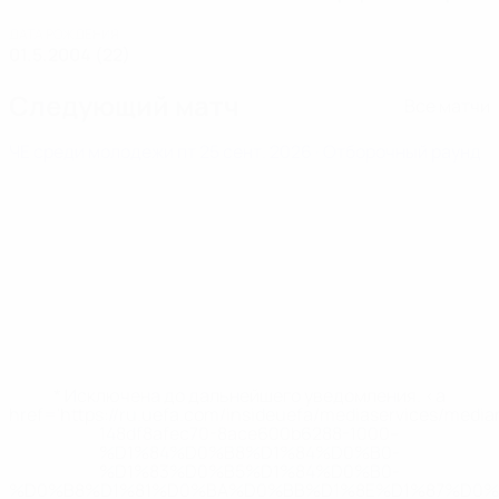
ДАТА РОЖДЕНИЯ
01.5.2004 (22)
Следующий матч
Все матчи
ЧЕ среди молодежи
пт 25 сент. 2026
· Отборочный раунд
* Исключена до дальнейшего уведомления. <a
href='https://ru.uefa.com/insideuefa/mediaservices/medi
148df8afec70-8ace600b6288-1000--
%D1%84%D0%B8%D1%84%D0%B0-
%D1%83%D0%B5%D1%84%D0%B0-
%D0%B8%D1%81%D0%BA%D0%BB%D1%8E%D1%87%D0%