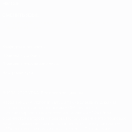
Магазин
СМЕНИТЬ ЯЗЫК
Русский
English
Français
Deutsch
Русский
Español
Italiano
Português
Конфиденциальность
Правила и условия
Правила в отношении cookie
Настройки куки
© 1998-2026 УЕФА. Все права защищены
Название UEFA, логотип УЕФА, а также элементы дизайна,
относящиеся к соревнованиям УЕФА, являются
зарегистрированными торговыми марками УЕФА и/или
охраняются авторским правом. Использование этих торговых
марок в коммерческих целях запрещено. Пользуясь сайтом
UEFA.com, вы тем самым соглашаетесь с Правилами и