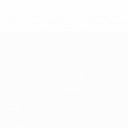
%D1%80%D0%BE%D1%81%D1%81%D0%B8%D0%B8%D1%
%D0%BA%D0%BB%D1%83%D0%B1%D1%8B-%D0%B8-
%D1%81%D0%B1%D0%BE%D1%80%D0%BD%D1%8B%D0%
%D0%B8%D0%B7-%D0%B2%D1%81%D0%B5%D1%85-
%D1%82%D1%83%D1%80%D0%BD%D0%B8%D1%80%D0%
>Подробнее</a>
ЧЕ среди молодежи
Матчи
Новости
Группы
История
Видео
О турнире
Стат.
Магазин
Команды
ДРУГИЕ
САЙТЫ
UEFA.com
Фонд УЕФА