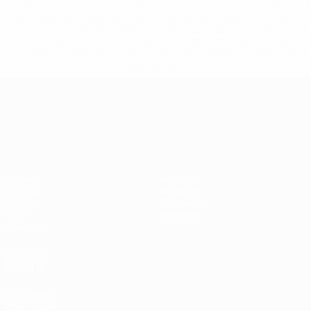
%D1%80%D0%BE%D1%81%D1%81%D0%B8%D0%B8%D1%
%D0%BA%D0%BB%D1%83%D0%B1%D1%8B-%D0%B8-
%D1%81%D0%B1%D0%BE%D1%80%D0%BD%D1%8B%D0%
%D0%B8%D0%B7-%D0%B2%D1%81%D0%B5%D1%85-
%D1%82%D1%83%D1%80%D0%BD%D0%B8%D1%80%D0%
>Подробнее</a>
ЧЕ среди молодежи
Матчи
Новости
Группы
История
Видео
О турнире
Стат.
Магазин
Команды
ДРУГИЕ
САЙТЫ
UEFA.com
Фонд УЕФА