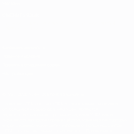
Магазин
СМЕНИТЬ ЯЗЫК
Русский
English
Français
Deutsch
Русский
Español
Italiano
Português
Конфиденциальность
Правила и условия
Правила в отношении cookie
Настройки куки
© 1998-2026 УЕФА. Все права защищены
Название UEFA, логотип УЕФА, а также элементы дизайна,
относящиеся к соревнованиям УЕФА, являются
зарегистрированными торговыми марками УЕФА и/или
охраняются авторским правом. Использование этих торговых
марок в коммерческих целях запрещено. Пользуясь сайтом
UEFA.com, вы тем самым соглашаетесь с Правилами и