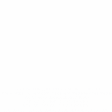
* Исключена до дальнейшего уведомления. <a
href='https://ru.uefa.com/insideuefa/mediaservices/medi
148df8afec70-8ace600b6288-1000--
%D1%84%D0%B8%D1%84%D0%B0-
%D1%83%D0%B5%D1%84%D0%B0-
%D0%B8%D1%81%D0%BA%D0%BB%D1%8E%D1%87%D0%