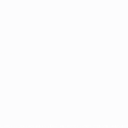
Português
сящиеся к соревнованиям УЕФА, являются зарегистрированными т