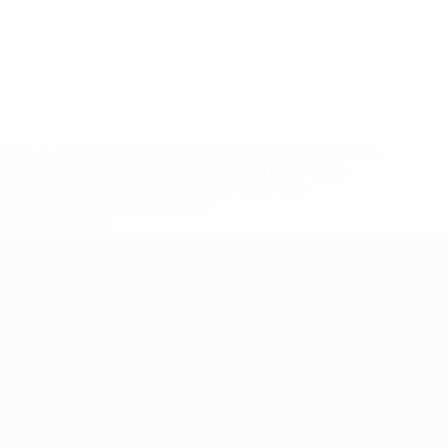
eases/news/0272-148df8afec70-8ace600b6288-1000--
B%D1%8E%D1%87%D0%B8%D0%BB%D0%B8-
%BB%D1%83%D0%B1%D1%8B-%D0%B8-
2%D1%81%D0%B5%D1%85-
дробнее</a>