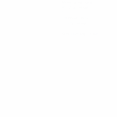
Минуты на поле
81,72 ср. за матч
1
Голевые пасы
0,15 ср. за матч
0
Красные карточки