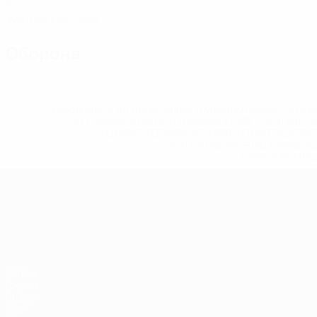
0
Желтые карточки
Оборона
* Исключена до дальнейшего уведомления. <a href
%D1%84%D0%B8%D1%84%D0%B0-%D1%83
%D1%80%D0%BE%D1%81%D1%81%D0%
%D1%81%D0%B1%D0%BE%
%D1%82%D1%
ЧЕ среди молодежи
Матчи
Группы
Видео
Стат.