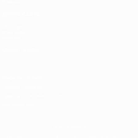
Команды
ДРУГИЕ САЙТЫ
UEFA.com
Фонд УЕФА
Магазин
СМЕНИТЬ ЯЗЫК
Русский
English
Français
Deutsch
Русский
Español
Italiano
Конфиденциальность
Правила и условия
Правила в отношении cookie
Настройки куки
© 1998-2026 УЕФА. Все права защищены
Название UEFA, логотип УЕФА, а также элементы дизайна, отно