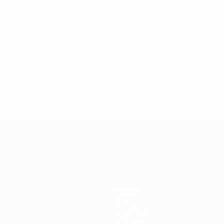
0
Красные карточки
='https://ru.uefa.com/insideuefa/mediaservices/mediarel
%D0%B5%D1%84%D0%B0-%D0%B8%D1%81%D0%BA%D0%B
B8%D0%B8%D1%81%D0%BA%D0%B8%D0%B5-%D0%BA%D0
D1%80%D0%BD%D1%8B%D0%B5-%D0%B8%D0%B7-%D0%B
83%D1%80%D0%BD%D0%B8%D1%80%D0%BE%D0%B2/' >По
Новости
История
О турнире
Магазин