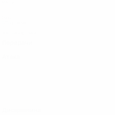
Матчи
1
Голы
0,15 ср. за матч
0
Желтые карточки
Передачи
Атака
Дисциплина