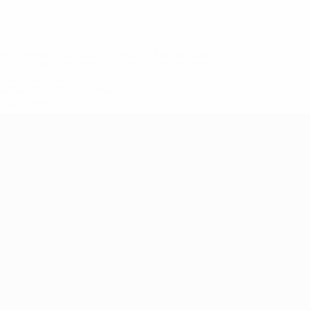
eases/news/0272-148df8afec70-8ace600b6288-1000--
B%D1%8E%D1%87%D0%B8%D0%BB%D0%B8-
%BB%D1%83%D0%B1%D1%8B-%D0%B8-
2%D1%81%D0%B5%D1%85-
дробнее</a>