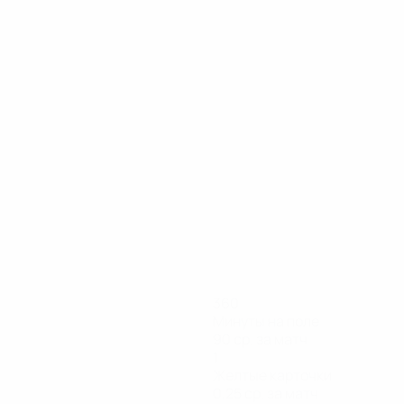
360
Минуты на поле
90 ср. за матч
1
Желтые карточки
0,25 ср. за матч