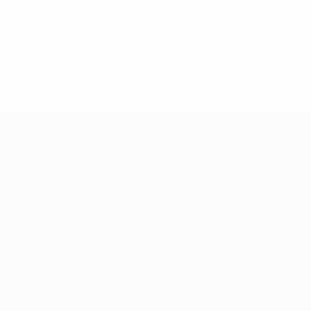
='https://ru.uefa.com/insideuefa/mediaservices/mediarel
%D0%B5%D1%84%D0%B0-%D0%B8%D1%81%D0%BA%D0%B
B8%D0%B8%D1%81%D0%BA%D0%B8%D0%B5-%D0%BA%D0
D1%80%D0%BD%D1%8B%D0%B5-%D0%B8%D0%B7-%D0%B
83%D1%80%D0%BD%D0%B8%D1%80%D0%BE%D0%B2/' >По
Новости
История
О турнире
Магазин