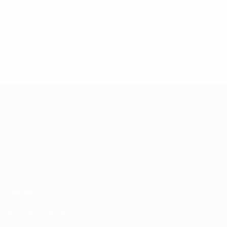
0
Красные карточки
* Исключена до дальнейшего уведомления. <a href
%D1%84%D0%B8%D1%84%D0%B0-%D1%83
%D1%80%D0%BE%D1%81%D1%81%D0%
%D1%81%D0%B1%D0%BE%
%D1%82%D1%
ЧЕ среди молодежи
Матчи
Группы
Видео
Стат.
Команды
ДРУГИЕ САЙТЫ