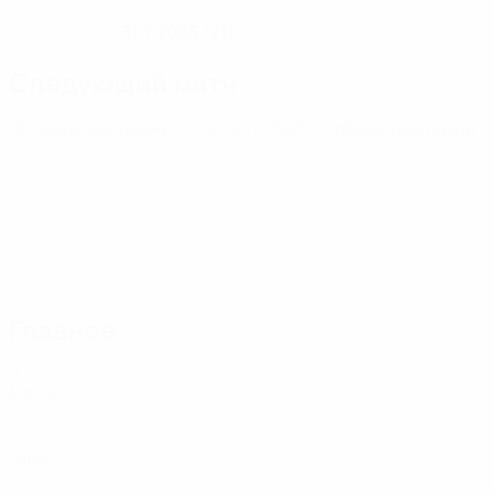
31.7.2005 (21)
ДАТА РОЖДЕНИЯ
Следующий матч
ЧЕ среди молодежи
чт 24 сент. 2026
· Отборочный раунд
Главное
4
Матчи
0
Голы