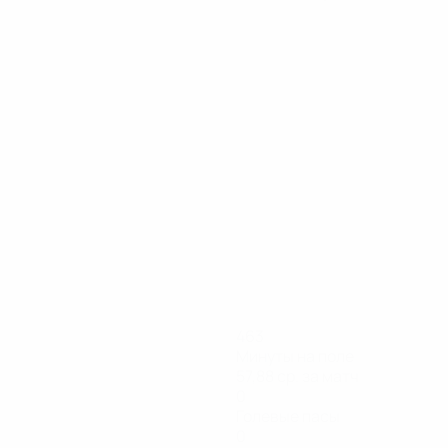
463
Минуты на поле
57,88 ср. за матч
0
Голевые пасы
0