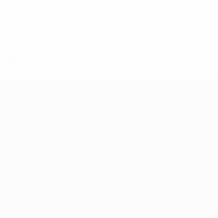
eases/news/0272-148df8afec70-8ace600b6288-1000--
B%D1%8E%D1%87%D0%B8%D0%BB%D0%B8-
%BB%D1%83%D0%B1%D1%8B-%D0%B8-
2%D1%81%D0%B5%D1%85-
дробнее</a>