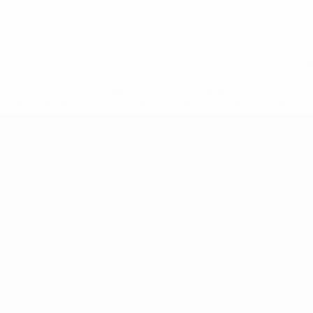
Красные карточки
='https://ru.uefa.com/insideuefa/mediaservices/mediarel
%D0%B5%D1%84%D0%B0-%D0%B8%D1%81%D0%BA%D0%B
B8%D0%B8%D1%81%D0%BA%D0%B8%D0%B5-%D0%BA%D0
D1%80%D0%BD%D1%8B%D0%B5-%D0%B8%D0%B7-%D0%B
83%D1%80%D0%BD%D0%B8%D1%80%D0%BE%D0%B2/' >По
Новости
История
О турнире
Магазин