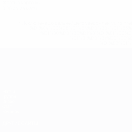
Желтые карточки
0,25 ср. за матч
* Исключена до дальнейшего уведомления. <a href
%D1%84%D0%B8%D1%84%D0%B0-%D1%83
%D1%80%D0%BE%D1%81%D1%81%D0%
%D1%81%D0%B1%D0%BE%
%D1%82%D1%
ЧЕ среди молодежи
Матчи
Группы
Видео
Стат.
Команды
ДРУГИЕ САЙТЫ