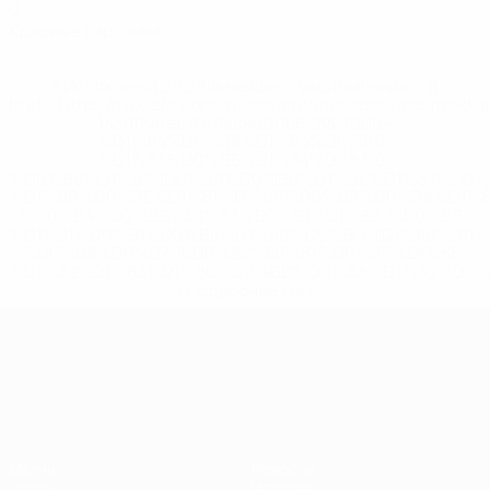
0
Красные карточки
* Исключена до дальнейшего уведомления. <a
href='https://ru.uefa.com/insideuefa/mediaservices/medi
148df8afec70-8ace600b6288-1000--
%D1%84%D0%B8%D1%84%D0%B0-
%D1%83%D0%B5%D1%84%D0%B0-
%D0%B8%D1%81%D0%BA%D0%BB%D1%8E%D1%87%D0%
%D1%80%D0%BE%D1%81%D1%81%D0%B8%D0%B8%D1%
%D0%BA%D0%BB%D1%83%D0%B1%D1%8B-%D0%B8-
%D1%81%D0%B1%D0%BE%D1%80%D0%BD%D1%8B%D0%
%D0%B8%D0%B7-%D0%B2%D1%81%D0%B5%D1%85-
%D1%82%D1%83%D1%80%D0%BD%D0%B8%D1%80%D0%
>Подробнее</a>
ЧЕ среди молодежи
Матчи
Новости
Группы
История