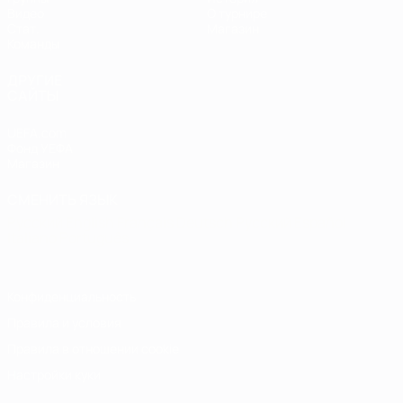
Видео
О турнире
Стат.
Магазин
Команды
ДРУГИЕ
САЙТЫ
UEFA.com
Фонд УЕФА
Магазин
СМЕНИТЬ ЯЗЫК
Русский
English
Français
Deutsch
Русский
Español
Italiano
Português
Конфиденциальность
Правила и условия
Правила в отношении cookie
Настройки куки