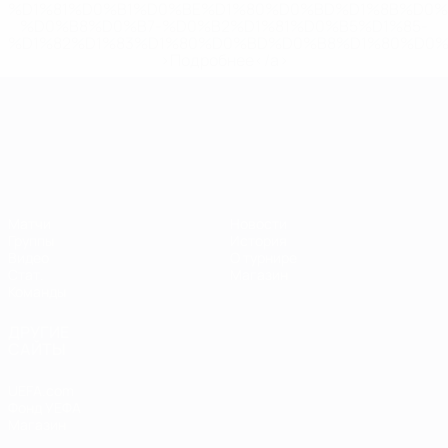
%D1%81%D0%B1%D0%BE%D1%80%D0%BD%D1%8B%D0%
%D0%B8%D0%B7-%D0%B2%D1%81%D0%B5%D1%85-
%D1%82%D1%83%D1%80%D0%BD%D0%B8%D1%80%D0%
>Подробнее</a>
ЧЕ среди молодежи
Матчи
Новости
Группы
История
Видео
О турнире
Стат.
Магазин
Команды
ДРУГИЕ
САЙТЫ
UEFA.com
Фонд УЕФА
Магазин