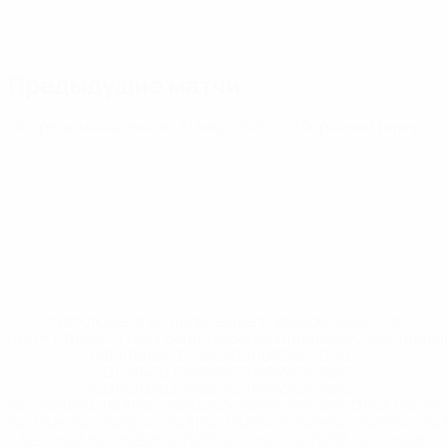
Предыдущие матчи
ЧЕ среди молодежи
вт 31 мар. 2026
· Отборочный раунд
* Исключена до дальнейшего уведомления. <a
href='https://ru.uefa.com/insideuefa/mediaservices/medi
148df8afec70-8ace600b6288-1000--
%D1%84%D0%B8%D1%84%D0%B0-
%D1%83%D0%B5%D1%84%D0%B0-
%D0%B8%D1%81%D0%BA%D0%BB%D1%8E%D1%87%D0%
%D1%80%D0%BE%D1%81%D1%81%D0%B8%D0%B8%D1%
%D0%BA%D0%BB%D1%83%D0%B1%D1%8B-%D0%B8-