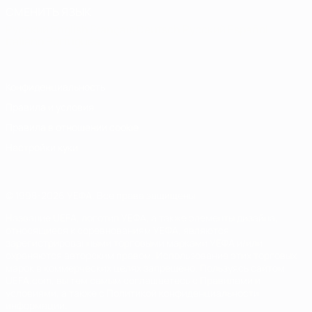
СМЕНИТЬ ЯЗЫК
Русский
English
Français
Deutsch
Русский
Español
Italiano
Português
Конфиденциальность
Правила и условия
Правила в отношении cookie
Настройки куки
© 1998-2026 УЕФА. Все права защищены
Название UEFA, логотип УЕФА, а также элементы дизайна,
относящиеся к соревнованиям УЕФА, являются
зарегистрированными торговыми марками УЕФА и/или
охраняются авторским правом. Использование этих торговых
марок в коммерческих целях запрещено. Пользуясь сайтом
UEFA.com, вы тем самым соглашаетесь с Правилами и
условиями, а также с Политикой конфиденциальности
информации.