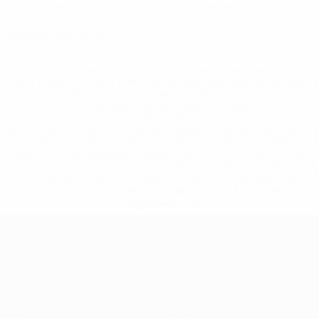
0,4 ср. за матч
0,2 ср. за матч
0
Красные карточки
* Исключена до дальнейшего уведомления. <a
href='https://ru.uefa.com/insideuefa/mediaservices/medi
148df8afec70-8ace600b6288-1000--
%D1%84%D0%B8%D1%84%D0%B0-
%D1%83%D0%B5%D1%84%D0%B0-
%D0%B8%D1%81%D0%BA%D0%BB%D1%8E%D1%87%D0%
%D1%80%D0%BE%D1%81%D1%81%D0%B8%D0%B8%D1%
%D0%BA%D0%BB%D1%83%D0%B1%D1%8B-%D0%B8-
%D1%81%D0%B1%D0%BE%D1%80%D0%BD%D1%8B%D0%
%D0%B8%D0%B7-%D0%B2%D1%81%D0%B5%D1%85-
%D1%82%D1%83%D1%80%D0%BD%D0%B8%D1%80%D0%
>Подробнее</a>
ЧЕ среди молодежи