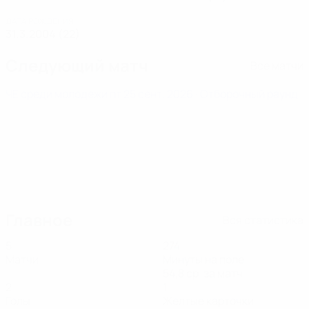
ДАТА РОЖДЕНИЯ
31.3.2004 (22)
Следующий матч
Все матчи
ЧЕ среди молодежи
пт 25 сент. 2026
· Отборочный раунд
Главное
Вся статистика
5
274
Матчи
Минуты на поле
54,8 ср. за матч
2
1
Голы
Желтые карточки