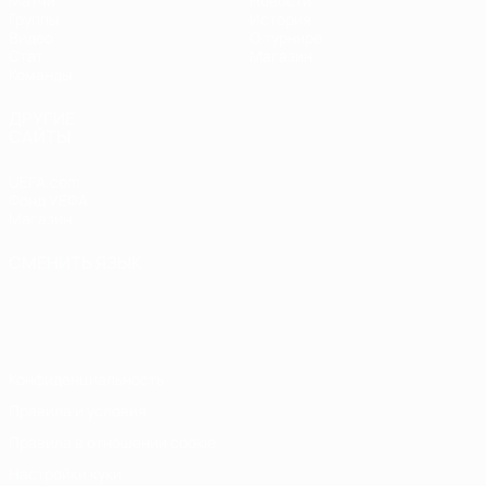
Матчи
Новости
Группы
История
Видео
О турнире
Стат.
Магазин
Команды
ДРУГИЕ
САЙТЫ
UEFA.com
Фонд УЕФА
Магазин
СМЕНИТЬ ЯЗЫК
Русский
English
Français
Deutsch
Русский
Español
Italiano
Português
Конфиденциальность
Правила и условия
Правила в отношении cookie
Настройки куки