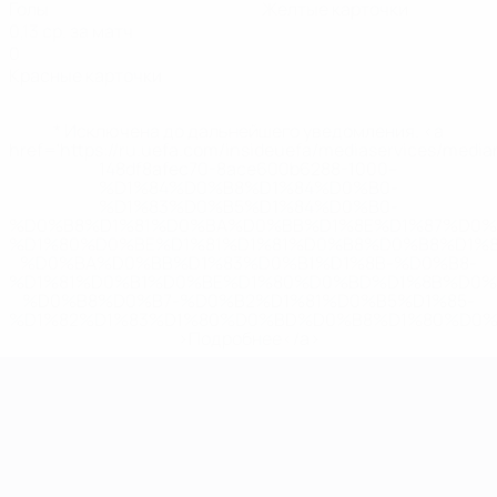
Голы
Желтые карточки
0,13 ср. за матч
0
Красные карточки
* Исключена до дальнейшего уведомления. <a
href='https://ru.uefa.com/insideuefa/mediaservices/medi
148df8afec70-8ace600b6288-1000--
%D1%84%D0%B8%D1%84%D0%B0-
%D1%83%D0%B5%D1%84%D0%B0-
%D0%B8%D1%81%D0%BA%D0%BB%D1%8E%D1%87%D0%
%D1%80%D0%BE%D1%81%D1%81%D0%B8%D0%B8%D1%
%D0%BA%D0%BB%D1%83%D0%B1%D1%8B-%D0%B8-
%D1%81%D0%B1%D0%BE%D1%80%D0%BD%D1%8B%D0%
%D0%B8%D0%B7-%D0%B2%D1%81%D0%B5%D1%85-
%D1%82%D1%83%D1%80%D0%BD%D0%B8%D1%80%D0%
>Подробнее</a>
ЧЕ среди молодежи