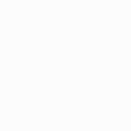
Матчи
Новости
Группы
История
Видео
О турнире
Стат.
Магазин
Команды
ДРУГИЕ
САЙТЫ
UEFA.com
Фонд УЕФА
Магазин
СМЕНИТЬ ЯЗЫК
Русский
English
Français
Deutsch
Русский
Español
Italiano
Português
Конфиденциальность
Правила и условия
Правила в отношении cookie