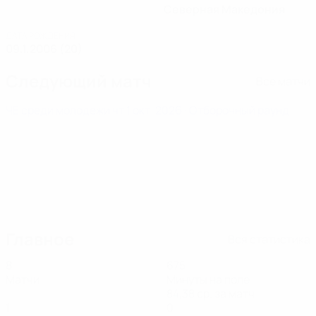
Северная Македония
ДАТА РОЖДЕНИЯ
09.1.2006 (20)
Следующий матч
Все матчи
ЧЕ среди молодежи
чт 1 окт. 2026
· Отборочный раунд
Главное
Вся статистика
8
675
Матчи
Минуты на поле
84,38 ср. за матч
1
0