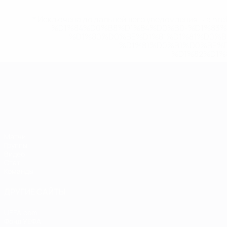
* Исключена до дальнейшего уведомления. <a href
%D1%84%D0%B8%D1%84%D0%B0-%D1%83
%D1%80%D0%BE%D1%81%D1%81%D0%
%D1%81%D0%B1%D0%BE%
%D1%82%D1%
ЧЕ среди молодежи
Матчи
Группы
Видео
Стат.
Команды
ДРУГИЕ САЙТЫ
UEFA.com
Фонд УЕФА