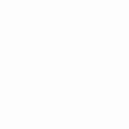
26.6.2005 (21)
ДАТА РОЖДЕНИЯ
Следующий матч
ЧЕ среди молодежи
пт 25 сент. 2026
· Отборочный раунд
Главное
1
Матчи
0
Голы
0
Красные карточки