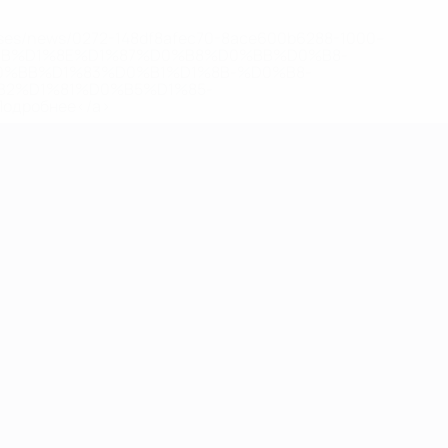
eases/news/0272-148df8afec70-8ace600b6288-1000--
B%D1%8E%D1%87%D0%B8%D0%BB%D0%B8-
%BB%D1%83%D0%B1%D1%8B-%D0%B8-
2%D1%81%D0%B5%D1%85-
дробнее</a>