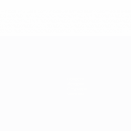
='https://ru.uefa.com/insideuefa/mediaservices/mediarel
%D0%B5%D1%84%D0%B0-%D0%B8%D1%81%D0%BA%D0%B
B8%D0%B8%D1%81%D0%BA%D0%B8%D0%B5-%D0%BA%D0
D1%80%D0%BD%D1%8B%D0%B5-%D0%B8%D0%B7-%D0%B
83%D1%80%D0%BD%D0%B8%D1%80%D0%BE%D0%B2/' >По
Новости
История
О турнире
Магазин