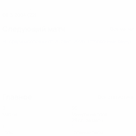
ДАТА РОЖДЕНИЯ
08.3.2004 (22)
Следующий матч
Все матчи
ЧЕ среди молодежи
пт 25 сент. 2026
· Отборочный раунд
Главное
Вся статистика
2
56
Матчи
Минуты на поле
28 ср. за матч
1
0
Голы
Голевые пасы