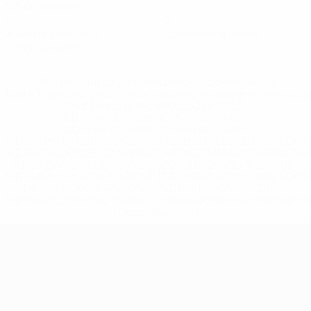
0,5 ср. за матч
1
0
Желтые карточки
Красные карточки
0,5 ср. за матч
* Исключена до дальнейшего уведомления. <a
href='https://ru.uefa.com/insideuefa/mediaservices/medi
148df8afec70-8ace600b6288-1000--
%D1%84%D0%B8%D1%84%D0%B0-
%D1%83%D0%B5%D1%84%D0%B0-
%D0%B8%D1%81%D0%BA%D0%BB%D1%8E%D1%87%D0%
%D1%80%D0%BE%D1%81%D1%81%D0%B8%D0%B8%D1%
%D0%BA%D0%BB%D1%83%D0%B1%D1%8B-%D0%B8-
%D1%81%D0%B1%D0%BE%D1%80%D0%BD%D1%8B%D0%
%D0%B8%D0%B7-%D0%B2%D1%81%D0%B5%D1%85-
%D1%82%D1%83%D1%80%D0%BD%D0%B8%D1%80%D0%
>Подробнее</a>
ЧЕ среди молодежи