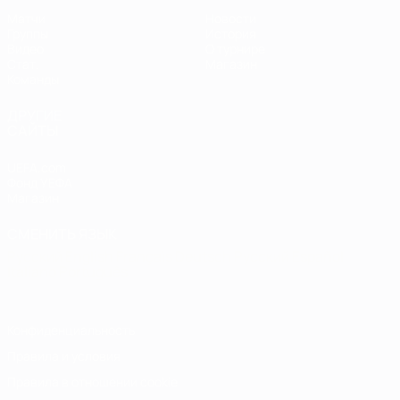
Матчи
Новости
Группы
История
Видео
О турнире
Стат.
Магазин
Команды
ДРУГИЕ
САЙТЫ
UEFA.com
Фонд УЕФА
Магазин
СМЕНИТЬ ЯЗЫК
Русский
English
Français
Deutsch
Русский
Español
Italiano
Português
Конфиденциальность
Правила и условия
Правила в отношении cookie