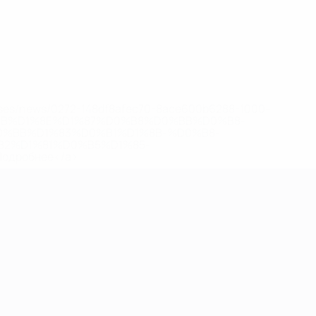
eases/news/0272-148df8afec70-8ace600b6288-1000--
B%D1%8E%D1%87%D0%B8%D0%BB%D0%B8-
%BB%D1%83%D0%B1%D1%8B-%D0%B8-
2%D1%81%D0%B5%D1%85-
дробнее</a>