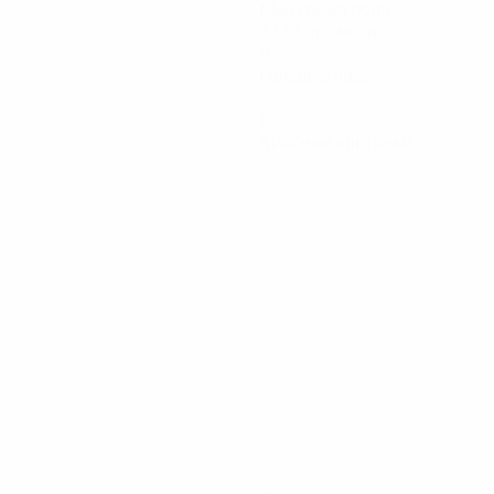
Минуты на поле
37,43 ср. за матч
0
Голевые пасы
0
Красные карточки