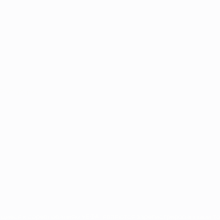
Português
сящиеся к соревнованиям УЕФА, являются зарегистрированными т