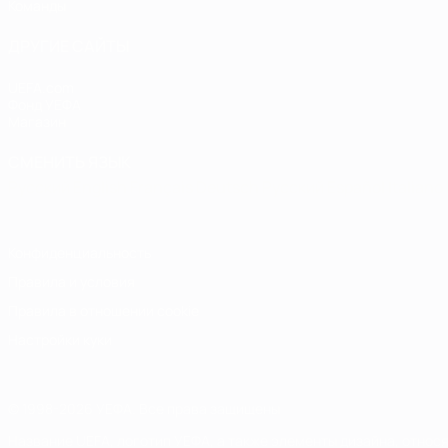
Команды
ДРУГИЕ САЙТЫ
UEFA.com
Фонд УЕФА
Магазин
СМЕНИТЬ ЯЗЫК
Русский
English
Français
Deutsch
Русский
Español
Italiano
Конфиденциальность
Правила и условия
Правила в отношении cookie
Настройки куки
© 1998-2026 УЕФА. Все права защищены
Название UEFA, логотип УЕФА, а также элементы дизайна, отно