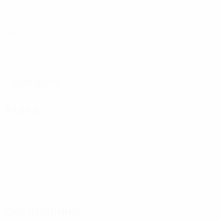
Матчи
1
Голы
0,15 ср. за матч
0
Желтые карточки
Передачи
Атака
Дисциплина