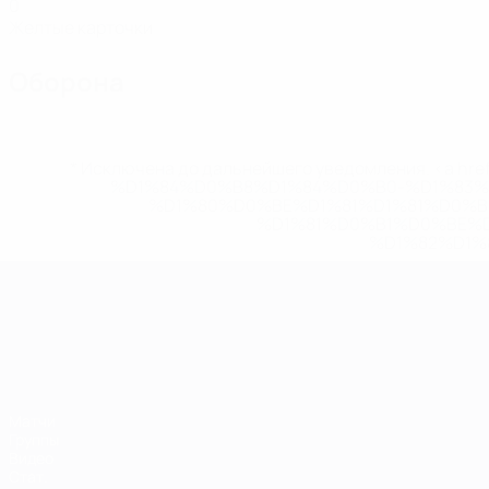
0
Желтые карточки
Оборона
* Исключена до дальнейшего уведомления. <a href
%D1%84%D0%B8%D1%84%D0%B0-%D1%83
%D1%80%D0%BE%D1%81%D1%81%D0%
%D1%81%D0%B1%D0%BE%
%D1%82%D1%
ЧЕ среди молодежи
Матчи
Группы
Видео
Стат.