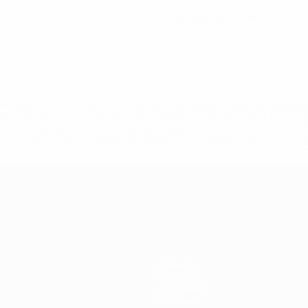
0
Красные карточки
='https://ru.uefa.com/insideuefa/mediaservices/mediarel
%D0%B5%D1%84%D0%B0-%D0%B8%D1%81%D0%BA%D0%B
B8%D0%B8%D1%81%D0%BA%D0%B8%D0%B5-%D0%BA%D0
D1%80%D0%BD%D1%8B%D0%B5-%D0%B8%D0%B7-%D0%B
83%D1%80%D0%BD%D0%B8%D1%80%D0%BE%D0%B2/' >По
Новости
История
О турнире
Магазин