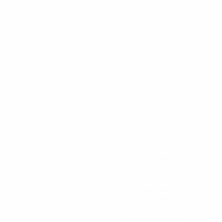
19
Минуты на поле
2,72 ср. за матч
1
Всего ударов
0,15 ср. за матч
0
Желтые карточки