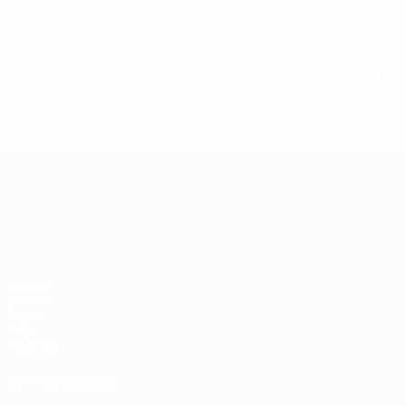
0
Красные карточки
* Исключена до дальнейшего уведомления. <a href
%D1%84%D0%B8%D1%84%D0%B0-%D1%83
%D1%80%D0%BE%D1%81%D1%81%D0%
%D1%81%D0%B1%D0%BE%
%D1%82%D1%
ЧЕ среди молодежи
Матчи
Группы
Видео
Стат.
Команды
ДРУГИЕ САЙТЫ