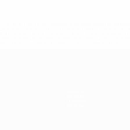
='https://ru.uefa.com/insideuefa/mediaservices/mediarel
%D0%B5%D1%84%D0%B0-%D0%B8%D1%81%D0%BA%D0%B
B8%D0%B8%D1%81%D0%BA%D0%B8%D0%B5-%D0%BA%D0
D1%80%D0%BD%D1%8B%D0%B5-%D0%B8%D0%B7-%D0%B
83%D1%80%D0%BD%D0%B8%D1%80%D0%BE%D0%B2/' >По
Новости
История
О турнире
Магазин