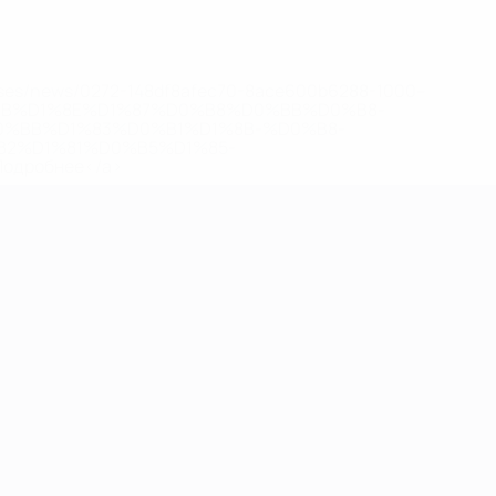
eases/news/0272-148df8afec70-8ace600b6288-1000--
B%D1%8E%D1%87%D0%B8%D0%BB%D0%B8-
%BB%D1%83%D0%B1%D1%8B-%D0%B8-
2%D1%81%D0%B5%D1%85-
дробнее</a>