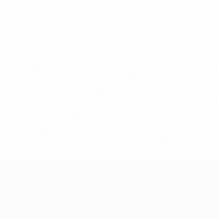
Голевые пасы
Желтые карточки
0,17 ср. за матч
0
Красные карточки
* Исключена до дальнейшего уведомления. <a
href='https://ru.uefa.com/insideuefa/mediaservices/medi
148df8afec70-8ace600b6288-1000--
%D1%84%D0%B8%D1%84%D0%B0-
%D1%83%D0%B5%D1%84%D0%B0-
%D0%B8%D1%81%D0%BA%D0%BB%D1%8E%D1%87%D0%
%D1%80%D0%BE%D1%81%D1%81%D0%B8%D0%B8%D1%
%D0%BA%D0%BB%D1%83%D0%B1%D1%8B-%D0%B8-
%D1%81%D0%B1%D0%BE%D1%80%D0%BD%D1%8B%D0%
%D0%B8%D0%B7-%D0%B2%D1%81%D0%B5%D1%85-
%D1%82%D1%83%D1%80%D0%BD%D0%B8%D1%80%D0%
>Подробнее</a>
ЧЕ среди молодежи