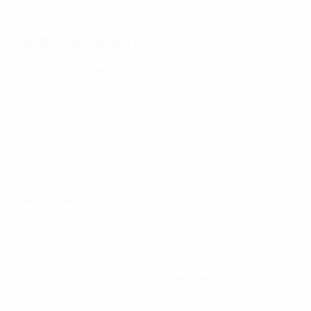
25.8.2005 (20)
Следующий матч
Все матчи
ЧЕ среди молодежи
сб 26 сент. 2026
· Отборочный раунд
Главное
Вся статистика
5
165
Матчи
Минуты на поле
27,5 ср. за матч
0
1
Голы
Всего ударов
0,17 ср. за матч
0
1