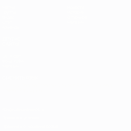
Матчи
Новости
Группы
История
Видео
О турнире
Стат.
Магазин
Команды
ДРУГИЕ
САЙТЫ
UEFA.com
Фонд УЕФА
Магазин
СМЕНИТЬ ЯЗЫК
Русский
English
Français
Deutsch
Русский
Español
Italiano
Português
Конфиденциальность
Правила и условия
Правила в отношении cookie