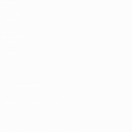
Команды
ДРУГИЕ
САЙТЫ
UEFA.com
Фонд УЕФА
Магазин
СМЕНИТЬ ЯЗЫК
Русский
English
Français
Deutsch
Русский
Español
Italiano
Português
Конфиденциальность
Правила и условия
Правила в отношении cookie
Настройки куки
© 1998-2026 УЕФА. Все права защищены