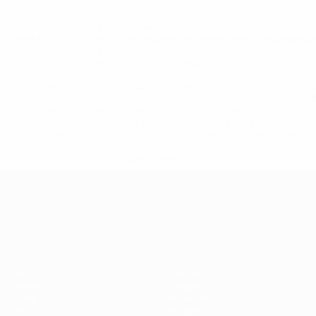
* Исключена до дальнейшего уведомления. <a
href='https://ru.uefa.com/insideuefa/mediaservices/medi
148df8afec70-8ace600b6288-1000--
%D1%84%D0%B8%D1%84%D0%B0-
%D1%83%D0%B5%D1%84%D0%B0-
%D0%B8%D1%81%D0%BA%D0%BB%D1%8E%D1%87%D0%
%D1%80%D0%BE%D1%81%D1%81%D0%B8%D0%B8%D1%
%D0%BA%D0%BB%D1%83%D0%B1%D1%8B-%D0%B8-
%D1%81%D0%B1%D0%BE%D1%80%D0%BD%D1%8B%D0%
%D0%B8%D0%B7-%D0%B2%D1%81%D0%B5%D1%85-
%D1%82%D1%83%D1%80%D0%BD%D0%B8%D1%80%D0%
>Подробнее</a>
ЧЕ среди молодежи
Матчи
Новости
Группы
История
Видео
О турнире
Стат.
Магазин