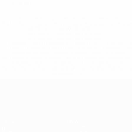
0,5 ср. за матч
* Исключена до дальнейшего уведомления. <a
href='https://ru.uefa.com/insideuefa/mediaservices/medi
148df8afec70-8ace600b6288-1000--
%D1%84%D0%B8%D1%84%D0%B0-
%D1%83%D0%B5%D1%84%D0%B0-
%D0%B8%D1%81%D0%BA%D0%BB%D1%8E%D1%87%D0%
%D1%80%D0%BE%D1%81%D1%81%D0%B8%D0%B8%D1%
%D0%BA%D0%BB%D1%83%D0%B1%D1%8B-%D0%B8-
%D1%81%D0%B1%D0%BE%D1%80%D0%BD%D1%8B%D0%
%D0%B8%D0%B7-%D0%B2%D1%81%D0%B5%D1%85-
%D1%82%D1%83%D1%80%D0%BD%D0%B8%D1%80%D0%
>Подробнее</a>
ЧЕ среди молодежи
Матчи
Новости
Группы
История
Видео
О турнире