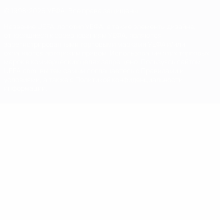
© 1998-2026 УЕФА. Все права защищены
Название UEFA, логотип УЕФА, а также элементы дизайна,
относящиеся к соревнованиям УЕФА, являются
зарегистрированными торговыми марками УЕФА и/или
охраняются авторским правом. Использование этих торговых
марок в коммерческих целях запрещено. Пользуясь сайтом
UEFA.com, вы тем самым соглашаетесь с Правилами и
условиями, а также с Политикой конфиденциальности
информации.