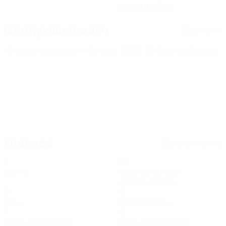
20.2.2005 (21)
Следующий матч
Все матчи
ЧЕ среди молодежи
чт 24 сент. 2026
· Отборочный раунд
Главное
Вся статистика
2
95
Матчи
Минуты на поле
47,5 ср. за матч
0
0
Голы
Голевые пасы
1
0
Желтые карточки
Красные карточки