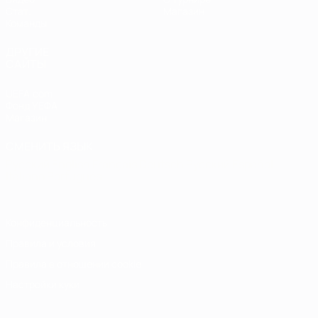
Стат.
Магазин
Команды
ДРУГИЕ
САЙТЫ
UEFA.com
Фонд УЕФА
Магазин
СМЕНИТЬ ЯЗЫК
Русский
English
Français
Deutsch
Русский
Español
Italiano
Português
Конфиденциальность
Правила и условия
Правила в отношении cookie
Настройки куки