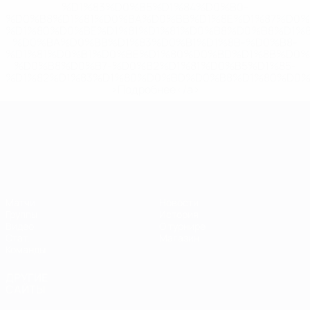
%D1%83%D0%B5%D1%84%D0%B0-
%D0%B8%D1%81%D0%BA%D0%BB%D1%8E%D1%87%D0%
%D1%80%D0%BE%D1%81%D1%81%D0%B8%D0%B8%D1%
%D0%BA%D0%BB%D1%83%D0%B1%D1%8B-%D0%B8-
%D1%81%D0%B1%D0%BE%D1%80%D0%BD%D1%8B%D0%
%D0%B8%D0%B7-%D0%B2%D1%81%D0%B5%D1%85-
%D1%82%D1%83%D1%80%D0%BD%D0%B8%D1%80%D0%
>Подробнее</a>
ЧЕ среди молодежи
Матчи
Новости
Группы
История
Видео
О турнире
Стат.
Магазин
Команды
ДРУГИЕ
САЙТЫ