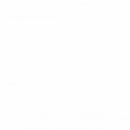
03.7.2005 (21)
Следующий матч
Все матчи
ЧЕ среди молодежи
чт 1 окт. 2026
· Отборочный раунд
Главное
Вся статистика
0
0
Желтые карточки
Красные карточки
* Исключена до дальнейшего уведомления. <a
href='https://ru.uefa.com/insideuefa/mediaservices/medi
148df8afec70-8ace600b6288-1000--
%D1%84%D0%B8%D1%84%D0%B0-