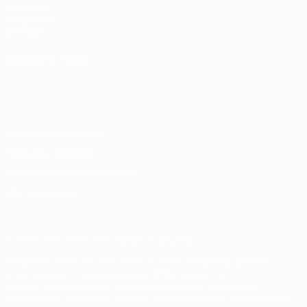
UEFA.com
Фонд УЕФА
Магазин
СМЕНИТЬ ЯЗЫК
Русский
English
Français
Deutsch
Русский
Español
Italiano
Português
Конфиденциальность
Правила и условия
Правила в отношении cookie
Настройки куки
© 1998-2026 УЕФА. Все права защищены
Название UEFA, логотип УЕФА, а также элементы дизайна,
относящиеся к соревнованиям УЕФА, являются
зарегистрированными торговыми марками УЕФА и/или
охраняются авторским правом. Использование этих торговых