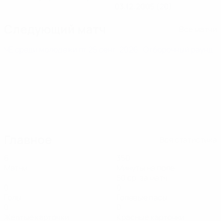
03.12.2005 (20)
Следующий матч
Все матчи
ЧЕ среди молодежи
пт 25 сент. 2026
· Отборочный раунд
Главное
Вся статистика
6
350
Матчи
Минуты на поле
50 ср. за матч
0
0
Голы
Голевые пасы
0
0
Желтые карточки
Красные карточки