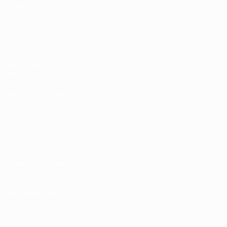
Команды
ДРУГИЕ
САЙТЫ
UEFA.com
Фонд УЕФА
Магазин
СМЕНИТЬ ЯЗЫК
Русский
English
Français
Deutsch
Русский
Español
Italiano
Português
Конфиденциальность
Правила и условия
Правила в отношении cookie
Настройки куки