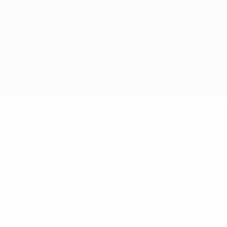
© 1998-2026 УЕФА. Все права защищены
Название UEFA, логотип УЕФА, а также элементы дизайна,
относящиеся к соревнованиям УЕФА, являются
зарегистрированными торговыми марками УЕФА и/или
охраняются авторским правом. Использование этих торговых
марок в коммерческих целях запрещено. Пользуясь сайтом
UEFA.com, вы тем самым соглашаетесь с Правилами и
условиями, а также с Политикой конфиденциальности
информации.