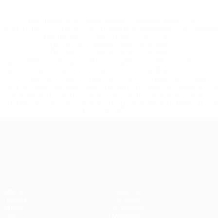
* Исключена до дальнейшего уведомления. <a
href='https://ru.uefa.com/insideuefa/mediaservices/medi
148df8afec70-8ace600b6288-1000--
%D1%84%D0%B8%D1%84%D0%B0-
%D1%83%D0%B5%D1%84%D0%B0-
%D0%B8%D1%81%D0%BA%D0%BB%D1%8E%D1%87%D0%
%D1%80%D0%BE%D1%81%D1%81%D0%B8%D0%B8%D1%
%D0%BA%D0%BB%D1%83%D0%B1%D1%8B-%D0%B8-
%D1%81%D0%B1%D0%BE%D1%80%D0%BD%D1%8B%D0%
%D0%B8%D0%B7-%D0%B2%D1%81%D0%B5%D1%85-
%D1%82%D1%83%D1%80%D0%BD%D0%B8%D1%80%D0%
>Подробнее</a>
ЧЕ среди молодежи
Матчи
Новости
Группы
История
Видео
О турнире
Стат.
Магазин