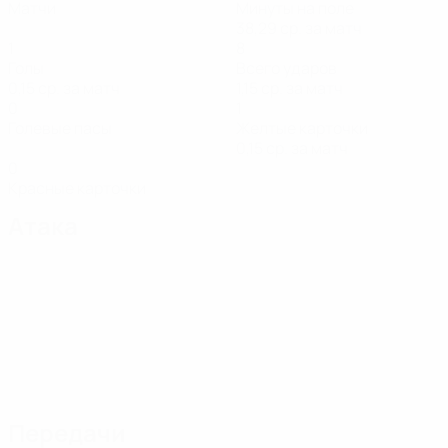
Матчи
Минуты на поле
38,29 ср. за матч
1
8
Голы
Всего ударов
0,15 ср. за матч
1,15 ср. за матч
0
1
Голевые пасы
Желтые карточки
0,15 ср. за матч
0
Красные карточки
Атака
Передачи