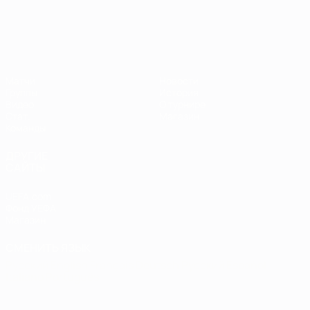
Матчи
Новости
Группы
История
Видео
О турнире
Стат.
Магазин
Команды
ДРУГИЕ
САЙТЫ
UEFA.com
Фонд УЕФА
Магазин
СМЕНИТЬ ЯЗЫК
Русский
English
Français
Deutsch
Русский
Español
Italiano
Português