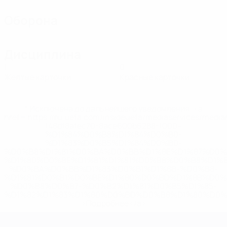
Оборона
Дисциплина
1
0
Желтые карточки
Красные карточки
* Исключена до дальнейшего уведомления. <a
href='https://ru.uefa.com/insideuefa/mediaservices/medi
148df8afec70-8ace600b6288-1000--
%D1%84%D0%B8%D1%84%D0%B0-
%D1%83%D0%B5%D1%84%D0%B0-
%D0%B8%D1%81%D0%BA%D0%BB%D1%8E%D1%87%D0%
%D1%80%D0%BE%D1%81%D1%81%D0%B8%D0%B8%D1%
%D0%BA%D0%BB%D1%83%D0%B1%D1%8B-%D0%B8-
%D1%81%D0%B1%D0%BE%D1%80%D0%BD%D1%8B%D0%
%D0%B8%D0%B7-%D0%B2%D1%81%D0%B5%D1%85-
%D1%82%D1%83%D1%80%D0%BD%D0%B8%D1%80%D0%
>Подробнее</a>
ЧЕ среди молодежи