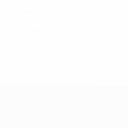
Оборона
Дисциплина
1
Желтые карточки
* Исключена до дальнейшего уведомления. <a href
%D1%84%D0%B8%D1%84%D0%B0-%D1%83
%D1%80%D0%BE%D1%81%D1%81%D0%
%D1%81%D0%B1%D0%BE%
%D1%82%D1%
ЧЕ среди молодежи
Матчи