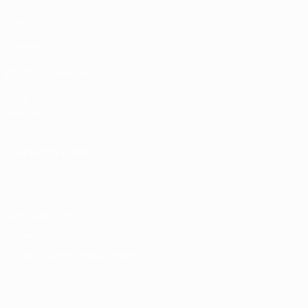
Группы
Видео
Стат.
Команды
ДРУГИЕ САЙТЫ
UEFA.com
Фонд УЕФА
Магазин
СМЕНИТЬ ЯЗЫК
Русский
English
Français
Deutsch
Русский
Español
Italiano
Конфиденциальность
Правила и условия
Правила в отношении cookie
Настройки куки