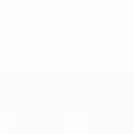
* Исключена до дальнейшего уведомления. <a
href='https://ru.uefa.com/insideuefa/mediaservices/medi
148df8afec70-8ace600b6288-1000--
%D1%84%D0%B8%D1%84%D0%B0-
%D1%83%D0%B5%D1%84%D0%B0-
%D0%B8%D1%81%D0%BA%D0%BB%D1%8E%D1%87%D0%
%D1%80%D0%BE%D1%81%D1%81%D0%B8%D0%B8%D1%
%D0%BA%D0%BB%D1%83%D0%B1%D1%8B-%D0%B8-
%D1%81%D0%B1%D0%BE%D1%80%D0%BD%D1%8B%D0%
%D0%B8%D0%B7-%D0%B2%D1%81%D0%B5%D1%85-
%D1%82%D1%83%D1%80%D0%BD%D0%B8%D1%80%D0%
>Подробнее</a>
ЧЕ среди молодежи
Матчи
Новости
Группы
История
Видео
О турнире
Стат.
Магазин