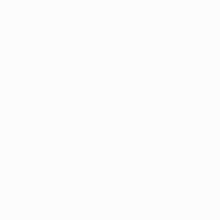
Команды
ДРУГИЕ
САЙТЫ
UEFA.com
Фонд УЕФА
Магазин
СМЕНИТЬ ЯЗЫК
Русский
English
Français
Deutsch
Русский
Español
Italiano
Português
Конфиденциальность
Правила и условия
Правила в отношении cookie
Настройки куки
© 1998-2026 УЕФА. Все права защищены