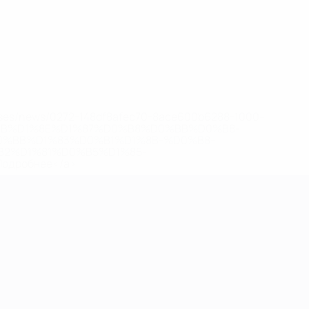
eases/news/0272-148df8afec70-8ace600b6288-1000--
B%D1%8E%D1%87%D0%B8%D0%BB%D0%B8-
%BB%D1%83%D0%B1%D1%8B-%D0%B8-
2%D1%81%D0%B5%D1%85-
дробнее</a>