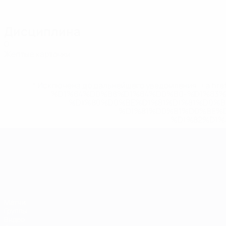
Дисциплина
0
Желтые карточки
* Исключена до дальнейшего уведомления. <a href
%D1%84%D0%B8%D1%84%D0%B0-%D1%83
%D1%80%D0%BE%D1%81%D1%81%D0%
%D1%81%D0%B1%D0%BE%
%D1%82%D1%
ЧЕ среди молодежи
Матчи
Группы
Видео