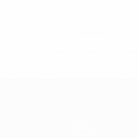
0
Красные карточки
='https://ru.uefa.com/insideuefa/mediaservices/mediarel
%D0%B5%D1%84%D0%B0-%D0%B8%D1%81%D0%BA%D0%B
B8%D0%B8%D1%81%D0%BA%D0%B8%D0%B5-%D0%BA%D0
D1%80%D0%BD%D1%8B%D0%B5-%D0%B8%D0%B7-%D0%B
83%D1%80%D0%BD%D0%B8%D1%80%D0%BE%D0%B2/' >По
Новости
История
О турнире