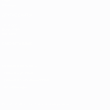
Стат.
Команды
ДРУГИЕ САЙТЫ
UEFA.com
Фонд УЕФА
Магазин
СМЕНИТЬ ЯЗЫК
Русский
English
Français
Deutsch
Русский
Español
Italiano
Конфиденциальность
Правила и условия
Правила в отношении cookie
Настройки куки
© 1998-2026 УЕФА. Все права защищены