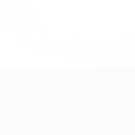
1
Голевые пасы
0,25 ср. за матч
0
Красные карточки
* Исключена до дальнейшего уведомления. <a href
%D1%84%D0%B8%D1%84%D0%B0-%D1%83
%D1%80%D0%BE%D1%81%D1%81%D0%
%D1%81%D0%B1%D0%BE%
%D1%82%D1%
ЧЕ среди молодежи
Матчи
Группы
Видео
Стат.
Команды