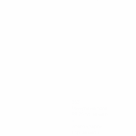
353
Минуты на поле
88,25 ср. за матч
4
Всего ударов
1 ср. за матч