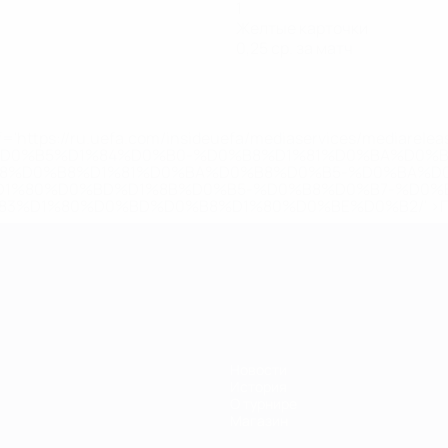
1
Желтые карточки
0,25 ср. за матч
='https://ru.uefa.com/insideuefa/mediaservices/mediarel
%D0%B5%D1%84%D0%B0-%D0%B8%D1%81%D0%BA%D0%B
B8%D0%B8%D1%81%D0%BA%D0%B8%D0%B5-%D0%BA%D0
D1%80%D0%BD%D1%8B%D0%B5-%D0%B8%D0%B7-%D0%B
83%D1%80%D0%BD%D0%B8%D1%80%D0%BE%D0%B2/' >По
Новости
История
О турнире
Магазин