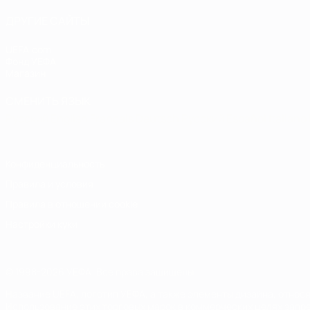
ДРУГИЕ САЙТЫ
UEFA.com
Фонд УЕФА
Магазин
СМЕНИТЬ ЯЗЫК
Русский
English
Français
Deutsch
Русский
Español
Italiano
Конфиденциальность
Правила и условия
Правила в отношении cookie
Настройки куки
© 1998-2026 УЕФА. Все права защищены
Название UEFA, логотип УЕФА, а также элементы дизайна, отно
Использование этих торговых марок в коммерческих целях запре