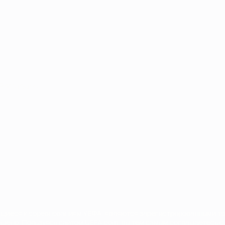
Português
сящиеся к соревнованиям УЕФА, являются зарегистрированными т
щено. Пользуясь сайтом UEFA.com, вы тем самым соглашаетесь с 