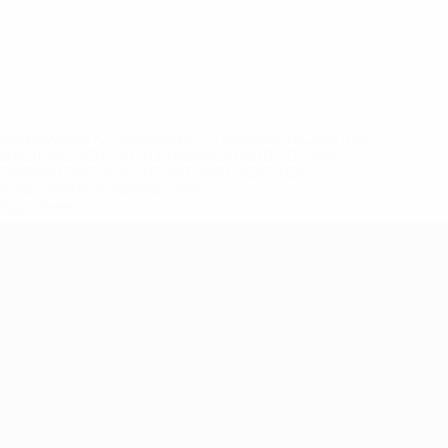
eases/news/0272-148df8afec70-8ace600b6288-1000--
B%D1%8E%D1%87%D0%B8%D0%BB%D0%B8-
%BB%D1%83%D0%B1%D1%8B-%D0%B8-
2%D1%81%D0%B5%D1%85-
дробнее</a>