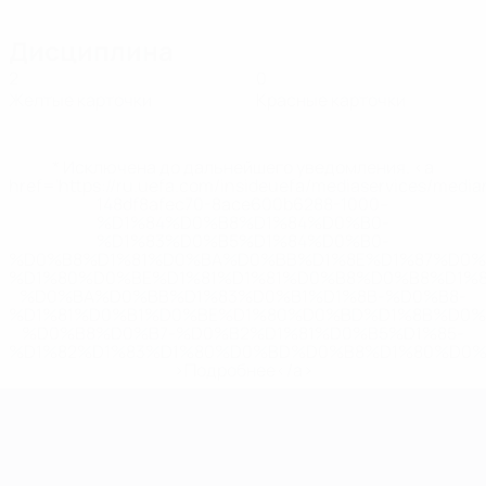
Дисциплина
2
0
Желтые карточки
Красные карточки
* Исключена до дальнейшего уведомления. <a
href='https://ru.uefa.com/insideuefa/mediaservices/medi
148df8afec70-8ace600b6288-1000--
%D1%84%D0%B8%D1%84%D0%B0-
%D1%83%D0%B5%D1%84%D0%B0-
%D0%B8%D1%81%D0%BA%D0%BB%D1%8E%D1%87%D0%
%D1%80%D0%BE%D1%81%D1%81%D0%B8%D0%B8%D1%
%D0%BA%D0%BB%D1%83%D0%B1%D1%8B-%D0%B8-
%D1%81%D0%B1%D0%BE%D1%80%D0%BD%D1%8B%D0%
%D0%B8%D0%B7-%D0%B2%D1%81%D0%B5%D1%85-
%D1%82%D1%83%D1%80%D0%BD%D0%B8%D1%80%D0%
>Подробнее</a>
ЧЕ среди молодежи