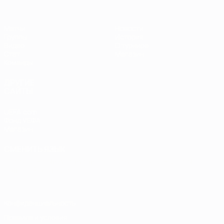
Матчи
Новости
Группы
История
Видео
О турнире
Стат.
Магазин
Команды
ДРУГИЕ
САЙТЫ
UEFA.com
Фонд УЕФА
Магазин
СМЕНИТЬ ЯЗЫК
Русский
English
Français
Deutsch
Русский
Español
Italiano
Português
Конфиденциальность
Правила и условия