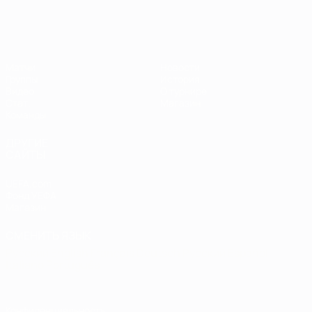
Матчи
Новости
Группы
История
Видео
О турнире
Стат.
Магазин
Команды
ДРУГИЕ
САЙТЫ
UEFA.com
Фонд УЕФА
Магазин
СМЕНИТЬ ЯЗЫК
Русский
English
Français
Deutsch
Русский
Español
Italiano
Português
Конфиденциальность