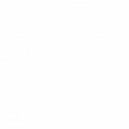
Матчи
Минуты на поле
37 ср. за матч
1
4
Голы
Всего ударов
0,34 ср. за матч
1,34 ср. за матч
0
0
Голевые пасы
Желтые карточки
0
Красные карточки
Атака
Передачи