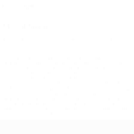
Оборона
Дисциплина
0
0
Желтые карточки
Красные карточки
* Исключена до дальнейшего уведомления. <a
href='https://ru.uefa.com/insideuefa/mediaservices/medi
148df8afec70-8ace600b6288-1000--
%D1%84%D0%B8%D1%84%D0%B0-
%D1%83%D0%B5%D1%84%D0%B0-
%D0%B8%D1%81%D0%BA%D0%BB%D1%8E%D1%87%D0%
%D1%80%D0%BE%D1%81%D1%81%D0%B8%D0%B8%D1%
%D0%BA%D0%BB%D1%83%D0%B1%D1%8B-%D0%B8-
%D1%81%D0%B1%D0%BE%D1%80%D0%BD%D1%8B%D0%
%D0%B8%D0%B7-%D0%B2%D1%81%D0%B5%D1%85-
%D1%82%D1%83%D1%80%D0%BD%D0%B8%D1%80%D0%
>Подробнее</a>
ЧЕ среди молодежи