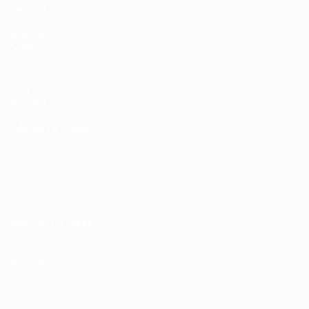
Команды
ДРУГИЕ
САЙТЫ
UEFA.com
Фонд УЕФА
Магазин
СМЕНИТЬ ЯЗЫК
Русский
English
Français
Deutsch
Русский
Español
Italiano
Português
Конфиденциальность
Правила и условия
Правила в отношении cookie
Настройки куки