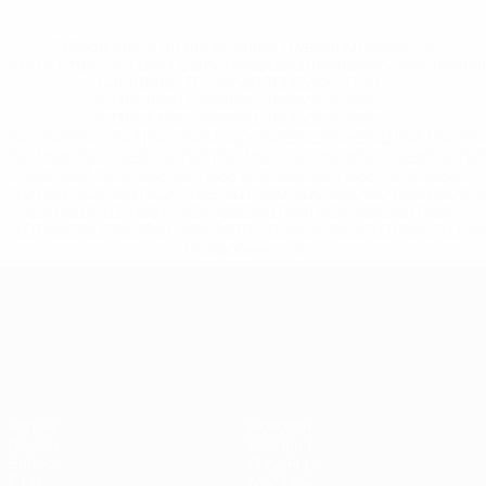
* Исключена до дальнейшего уведомления. <a
href='https://ru.uefa.com/insideuefa/mediaservices/medi
148df8afec70-8ace600b6288-1000--
%D1%84%D0%B8%D1%84%D0%B0-
%D1%83%D0%B5%D1%84%D0%B0-
%D0%B8%D1%81%D0%BA%D0%BB%D1%8E%D1%87%D0%
%D1%80%D0%BE%D1%81%D1%81%D0%B8%D0%B8%D1%
%D0%BA%D0%BB%D1%83%D0%B1%D1%8B-%D0%B8-
%D1%81%D0%B1%D0%BE%D1%80%D0%BD%D1%8B%D0%
%D0%B8%D0%B7-%D0%B2%D1%81%D0%B5%D1%85-
%D1%82%D1%83%D1%80%D0%BD%D0%B8%D1%80%D0%
>Подробнее</a>
ЧЕ среди молодежи
Матчи
Новости
Группы
История
Видео
О турнире
Стат.
Магазин