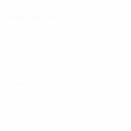
Северная Ирландия
16.10.2005 (20)
Следующий матч
Все матчи
ЧЕ среди молодежи
сб 26 сент. 2026
· Отборочный раунд
Главное
Вся статистика
2
53
Матчи
Минуты на поле
10,6 ср. за матч
0
0
Голы
Голевые пасы
0
0
Желтые карточки
Красные карточки