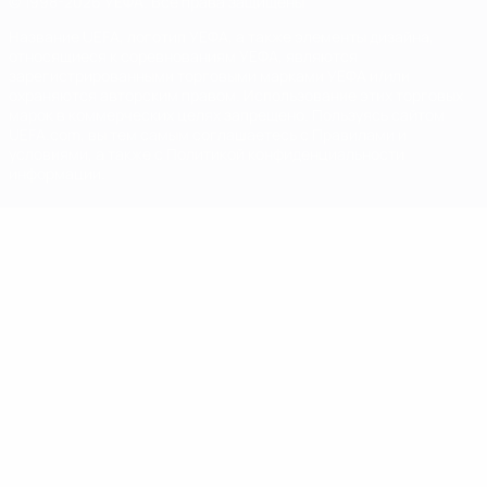
© 1998-2026 УЕФА. Все права защищены
Название UEFA, логотип УЕФА, а также элементы дизайна,
относящиеся к соревнованиям УЕФА, являются
зарегистрированными торговыми марками УЕФА и/или
охраняются авторским правом. Использование этих торговых
марок в коммерческих целях запрещено. Пользуясь сайтом
UEFA.com, вы тем самым соглашаетесь с Правилами и
условиями, а также с Политикой конфиденциальности
информации.