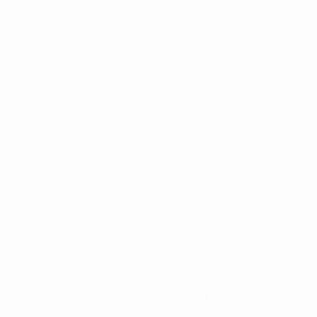
Магазин
СМЕНИТЬ ЯЗЫК
Русский
English
Français
Deutsch
Русский
Español
Italiano
Português
Конфиденциальность
Правила и условия
Правила в отношении cookie
Настройки куки
© 1998-2026 УЕФА. Все права защищены
Название UEFA, логотип УЕФА, а также элементы дизайна,
относящиеся к соревнованиям УЕФА, являются
зарегистрированными торговыми марками УЕФА и/или
охраняются авторским правом. Использование этих торговых
марок в коммерческих целях запрещено. Пользуясь сайтом
UEFA.com, вы тем самым соглашаетесь с Правилами и