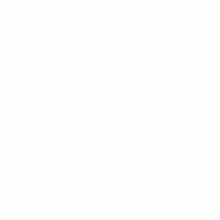
Северная Ирландия
06.12.2005 (20)
Следующий матч
Все матчи
ЧЕ среди молодежи
сб 26 сент. 2026
· Отборочный раунд
* Исключена до дальнейшего уведомления. <a
href='https://ru.uefa.com/insideuefa/mediaservices/medi
148df8afec70-8ace600b6288-1000--
%D1%84%D0%B8%D1%84%D0%B0-
%D1%83%D0%B5%D1%84%D0%B0-
%D0%B8%D1%81%D0%BA%D0%BB%D1%8E%D1%87%D0%