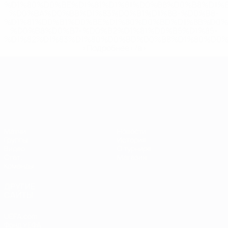
%D1%80%D0%BE%D1%81%D1%81%D0%B8%D0%B8%D1%
%D0%BA%D0%BB%D1%83%D0%B1%D1%8B-%D0%B8-
%D1%81%D0%B1%D0%BE%D1%80%D0%BD%D1%8B%D0%
%D0%B8%D0%B7-%D0%B2%D1%81%D0%B5%D1%85-
%D1%82%D1%83%D1%80%D0%BD%D0%B8%D1%80%D0%
>Подробнее</a>
ЧЕ среди молодежи
Матчи
Новости
Группы
История
Видео
О турнире
Стат.
Магазин
Команды
ДРУГИЕ
САЙТЫ
UEFA.com
Фонд УЕФА