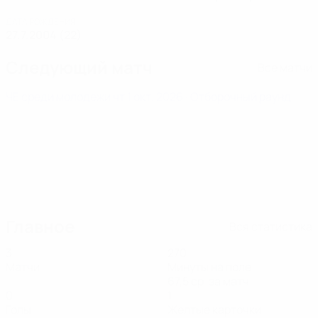
ДАТА РОЖДЕНИЯ
27.7.2004 (22)
Следующий матч
Все матчи
ЧЕ среди молодежи
чт 1 окт. 2026
· Отборочный раунд
Главное
Вся статистика
3
270
Матчи
Минуты на поле
67,5 ср. за матч
0
1
Голы
Желтые карточки