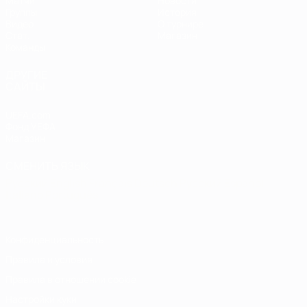
Матчи
Новости
Группы
История
Видео
О турнире
Стат.
Магазин
Команды
ДРУГИЕ
САЙТЫ
UEFA.com
Фонд УЕФА
Магазин
СМЕНИТЬ ЯЗЫК
Русский
English
Français
Deutsch
Русский
Español
Italiano
Português
Конфиденциальность
Правила и условия
Правила в отношении cookie
Настройки куки