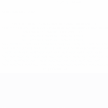
0,25 ср. за матч
0
Красные карточки
* Исключена до дальнейшего уведомления. <a
href='https://ru.uefa.com/insideuefa/mediaservices/medi
148df8afec70-8ace600b6288-1000--
%D1%84%D0%B8%D1%84%D0%B0-
%D1%83%D0%B5%D1%84%D0%B0-
%D0%B8%D1%81%D0%BA%D0%BB%D1%8E%D1%87%D0%
%D1%80%D0%BE%D1%81%D1%81%D0%B8%D0%B8%D1%
%D0%BA%D0%BB%D1%83%D0%B1%D1%8B-%D0%B8-
%D1%81%D0%B1%D0%BE%D1%80%D0%BD%D1%8B%D0%
%D0%B8%D0%B7-%D0%B2%D1%81%D0%B5%D1%85-
%D1%82%D1%83%D1%80%D0%BD%D0%B8%D1%80%D0%
>Подробнее</a>
ЧЕ среди молодежи