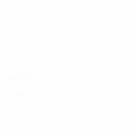
Матчи
Минуты на поле
74,58 ср. за матч
1
1
Голы
Желтые карточки
0,15 ср. за матч
0,15 ср. за матч
1
Красные карточки
0,15 ср. за матч
Оборона
Передачи
Атака