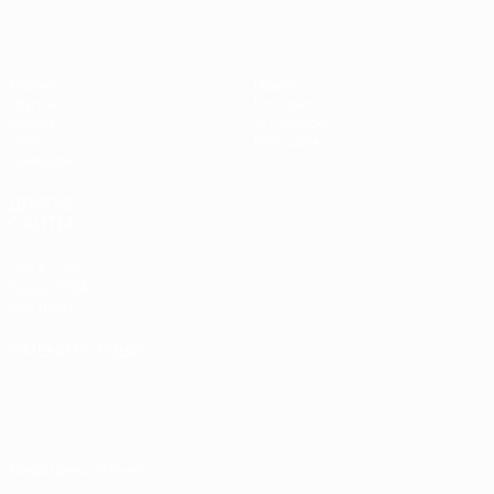
Матчи
Новости
Группы
История
Видео
О турнире
Стат.
Магазин
Команды
ДРУГИЕ
САЙТЫ
UEFA.com
Фонд УЕФА
Магазин
СМЕНИТЬ ЯЗЫК
Русский
English
Français
Deutsch
Русский
Español
Italiano
Português
Конфиденциальность