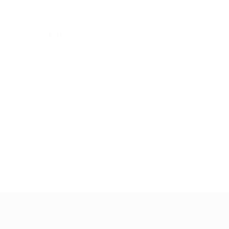
Дисциплина
1
1
Желтые карточки
Красные карточки
* Исключена до дальнейшего уведомления. <a
href='https://ru.uefa.com/insideuefa/mediaservices/medi
148df8afec70-8ace600b6288-1000--
%D1%84%D0%B8%D1%84%D0%B0-
%D1%83%D0%B5%D1%84%D0%B0-
%D0%B8%D1%81%D0%BA%D0%BB%D1%8E%D1%87%D0%
%D1%80%D0%BE%D1%81%D1%81%D0%B8%D0%B8%D1%
%D0%BA%D0%BB%D1%83%D0%B1%D1%8B-%D0%B8-
%D1%81%D0%B1%D0%BE%D1%80%D0%BD%D1%8B%D0%
%D0%B8%D0%B7-%D0%B2%D1%81%D0%B5%D1%85-
%D1%82%D1%83%D1%80%D0%BD%D0%B8%D1%80%D0%
>Подробнее</a>
ЧЕ среди молодежи