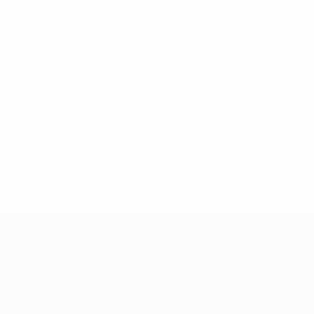
* Исключена до дальнейшего уведомления. <a
href='https://ru.uefa.com/insideuefa/mediaservices/medi
148df8afec70-8ace600b6288-1000--
%D1%84%D0%B8%D1%84%D0%B0-
%D1%83%D0%B5%D1%84%D0%B0-
%D0%B8%D1%81%D0%BA%D0%BB%D1%8E%D1%87%D0%
%D1%80%D0%BE%D1%81%D1%81%D0%B8%D0%B8%D1%
%D0%BA%D0%BB%D1%83%D0%B1%D1%8B-%D0%B8-
%D1%81%D0%B1%D0%BE%D1%80%D0%BD%D1%8B%D0%
%D0%B8%D0%B7-%D0%B2%D1%81%D0%B5%D1%85-
%D1%82%D1%83%D1%80%D0%BD%D0%B8%D1%80%D0%
>Подробнее</a>
ЧЕ среди молодежи