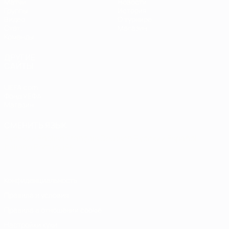
Матчи
Новости
Группы
История
Видео
О турнире
Стат.
Магазин
Команды
ДРУГИЕ
САЙТЫ
UEFA.com
Фонд УЕФА
Магазин
СМЕНИТЬ ЯЗЫК
Русский
English
Français
Deutsch
Русский
Español
Italiano
Português
Конфиденциальность
Правила и условия
Правила в отношении cookie
Настройки куки