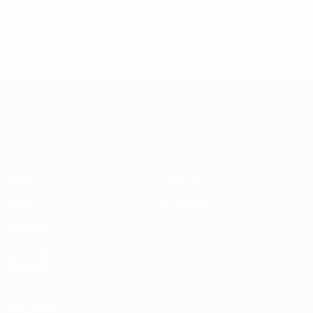
%D1%80%D0%BE%D1%81%D1%81%D0%B8%D0%B8%D1%
%D0%BA%D0%BB%D1%83%D0%B1%D1%8B-%D0%B8-
%D1%81%D0%B1%D0%BE%D1%80%D0%BD%D1%8B%D0%
%D0%B8%D0%B7-%D0%B2%D1%81%D0%B5%D1%85-
%D1%82%D1%83%D1%80%D0%BD%D0%B8%D1%80%D0%
>Подробнее</a>
ЧЕ среди молодежи
Матчи
Новости
Группы
История
Видео
О турнире
Стат.
Магазин
Команды
ДРУГИЕ
САЙТЫ
UEFA.com
Фонд УЕФА