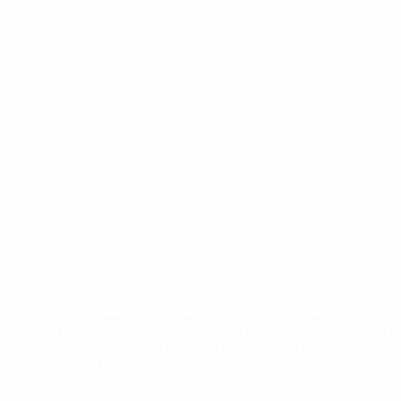
* Исключена до дальнейшего уведомления. <a
href='https://ru.uefa.com/insideuefa/mediaservices/medi
148df8afec70-8ace600b6288-1000--
%D1%84%D0%B8%D1%84%D0%B0-
%D1%83%D0%B5%D1%84%D0%B0-
%D0%B8%D1%81%D0%BA%D0%BB%D1%8E%D1%87%D0%