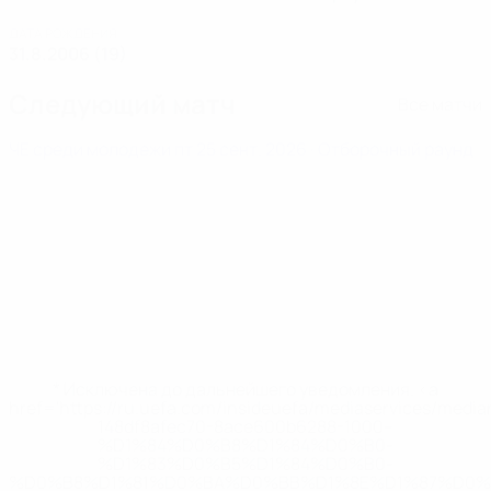
ДАТА РОЖДЕНИЯ
31.8.2006 (19)
Следующий матч
Все матчи
ЧЕ среди молодежи
пт 25 сент. 2026
· Отборочный раунд
* Исключена до дальнейшего уведомления. <a
href='https://ru.uefa.com/insideuefa/mediaservices/medi
148df8afec70-8ace600b6288-1000--
%D1%84%D0%B8%D1%84%D0%B0-
%D1%83%D0%B5%D1%84%D0%B0-
%D0%B8%D1%81%D0%BA%D0%BB%D1%8E%D1%87%D0%