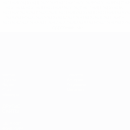
%D1%80%D0%BE%D1%81%D1%81%D0%B8%D0%B8%D1%
%D0%BA%D0%BB%D1%83%D0%B1%D1%8B-%D0%B8-
%D1%81%D0%B1%D0%BE%D1%80%D0%BD%D1%8B%D0%
%D0%B8%D0%B7-%D0%B2%D1%81%D0%B5%D1%85-
%D1%82%D1%83%D1%80%D0%BD%D0%B8%D1%80%D0%
>Подробнее</a>
ЧЕ среди молодежи
Матчи
Новости
Группы
История
Видео
О турнире
Стат.
Магазин
Команды
ДРУГИЕ
САЙТЫ
UEFA.com
Фонд УЕФА