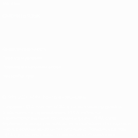
Магазин
СМЕНИТЬ ЯЗЫК
Русский
English
Français
Deutsch
Русский
Español
Italiano
Português
Конфиденциальность
Правила и условия
Правила в отношении cookie
Настройки куки
© 1998-2026 УЕФА. Все права защищены
Название UEFA, логотип УЕФА, а также элементы дизайна,
относящиеся к соревнованиям УЕФА, являются
зарегистрированными торговыми марками УЕФА и/или
охраняются авторским правом. Использование этих торговых
марок в коммерческих целях запрещено. Пользуясь сайтом
UEFA.com, вы тем самым соглашаетесь с Правилами и