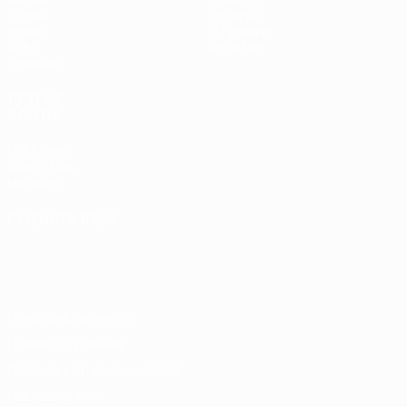
Группы
История
Видео
О турнире
Стат.
Магазин
Команды
ДРУГИЕ
САЙТЫ
UEFA.com
Фонд УЕФА
Магазин
СМЕНИТЬ ЯЗЫК
Русский
English
Français
Deutsch
Русский
Español
Italiano
Português
Конфиденциальность
Правила и условия
Правила в отношении cookie
Настройки куки