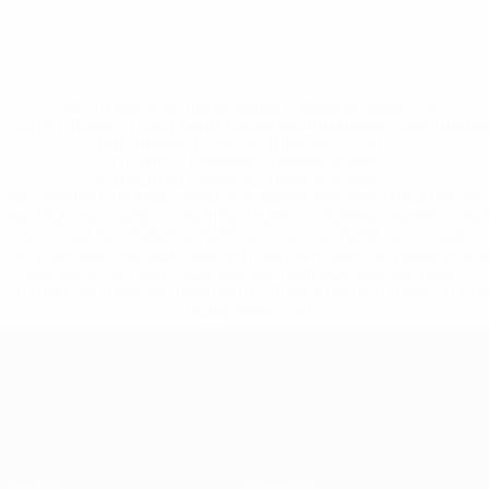
* Исключена до дальнейшего уведомления. <a
href='https://ru.uefa.com/insideuefa/mediaservices/medi
148df8afec70-8ace600b6288-1000--
%D1%84%D0%B8%D1%84%D0%B0-
%D1%83%D0%B5%D1%84%D0%B0-
%D0%B8%D1%81%D0%BA%D0%BB%D1%8E%D1%87%D0%
%D1%80%D0%BE%D1%81%D1%81%D0%B8%D0%B8%D1%
%D0%BA%D0%BB%D1%83%D0%B1%D1%8B-%D0%B8-
%D1%81%D0%B1%D0%BE%D1%80%D0%BD%D1%8B%D0%
%D0%B8%D0%B7-%D0%B2%D1%81%D0%B5%D1%85-
%D1%82%D1%83%D1%80%D0%BD%D0%B8%D1%80%D0%
>Подробнее</a>
ЧЕ среди молодежи
Матчи
Новости