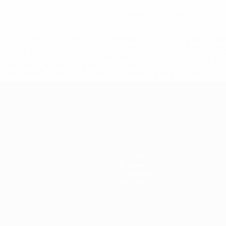
0
Красные карточки
='https://ru.uefa.com/insideuefa/mediaservices/mediarel
%D0%B5%D1%84%D0%B0-%D0%B8%D1%81%D0%BA%D0%B
B8%D0%B8%D1%81%D0%BA%D0%B8%D0%B5-%D0%BA%D0
D1%80%D0%BD%D1%8B%D0%B5-%D0%B8%D0%B7-%D0%B
83%D1%80%D0%BD%D0%B8%D1%80%D0%BE%D0%B2/' >По
Новости
История
О турнире
Магазин