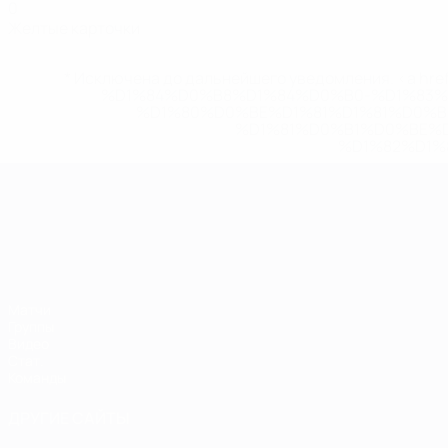
0
Желтые карточки
* Исключена до дальнейшего уведомления. <a href
%D1%84%D0%B8%D1%84%D0%B0-%D1%83
%D1%80%D0%BE%D1%81%D1%81%D0%
%D1%81%D0%B1%D0%BE%
%D1%82%D1%
ЧЕ среди молодежи
Матчи
Группы
Видео
Стат.
Команды
ДРУГИЕ САЙТЫ