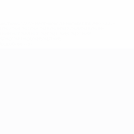
eases/news/0272-148df8afec70-8ace600b6288-1000--
B%D1%8E%D1%87%D0%B8%D0%BB%D0%B8-
%BB%D1%83%D0%B1%D1%8B-%D0%B8-
2%D1%81%D0%B5%D1%85-
дробнее</a>