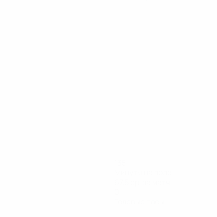
135
Минуты на поле
67,5 ср. за матч
0
Голевые пасы