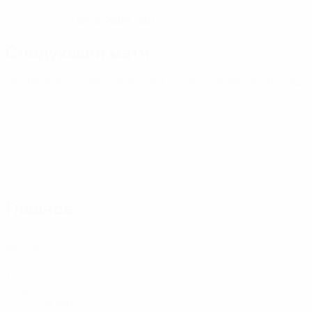
09.5.2006 (20)
ДАТА РОЖДЕНИЯ
Следующий матч
ЧЕ среди молодежи
сб 26 сент. 2026
· Отборочный раунд
Главное
2
Матчи
1
Голы
0,5 ср. за матч