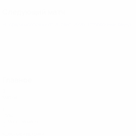
Следующий матч
ЧЕ среди молодежи
пт 25 сент. 2026
· Отборочный раунд
Главное
2
Матчи
1
Голы
0,34 ср. за матч
0
Красные карточки