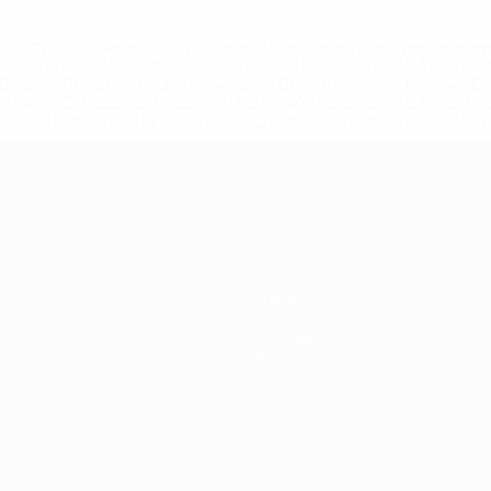
='https://ru.uefa.com/insideuefa/mediaservices/mediarel
%D0%B5%D1%84%D0%B0-%D0%B8%D1%81%D0%BA%D0%B
B8%D0%B8%D1%81%D0%BA%D0%B8%D0%B5-%D0%BA%D0
D1%80%D0%BD%D1%8B%D0%B5-%D0%B8%D0%B7-%D0%B
83%D1%80%D0%BD%D0%B8%D1%80%D0%BE%D0%B2/' >По
Новости
История
О турнире
Магазин