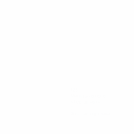
123
Минуты на поле
41 ср. за матч
0
Желтые карточки