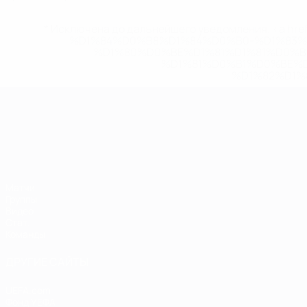
* Исключена до дальнейшего уведомления. <a href
%D1%84%D0%B8%D1%84%D0%B0-%D1%83
%D1%80%D0%BE%D1%81%D1%81%D0%
%D1%81%D0%B1%D0%BE%
%D1%82%D1%
ЧЕ среди молодежи
Матчи
Группы
Видео
Стат.
Команды
ДРУГИЕ САЙТЫ
UEFA.com
Фонд УЕФА