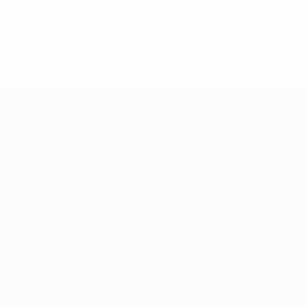
eases/news/0272-148df8afec70-8ace600b6288-1000--
B%D1%8E%D1%87%D0%B8%D0%BB%D0%B8-
%BB%D1%83%D0%B1%D1%8B-%D0%B8-
2%D1%81%D0%B5%D1%85-
дробнее</a>