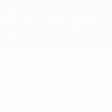
© 1998-2026 УЕФА. Все права защищены
Название UEFA, логотип УЕФА, а также элементы дизайна,
относящиеся к соревнованиям УЕФА, являются
зарегистрированными торговыми марками УЕФА и/или
охраняются авторским правом. Использование этих торговых
марок в коммерческих целях запрещено. Пользуясь сайтом
UEFA.com, вы тем самым соглашаетесь с Правилами и
условиями, а также с Политикой конфиденциальности
информации.