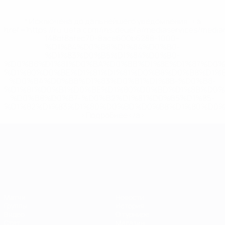
* Исключена до дальнейшего уведомления. <a
href='https://ru.uefa.com/insideuefa/mediaservices/medi
148df8afec70-8ace600b6288-1000--
%D1%84%D0%B8%D1%84%D0%B0-
%D1%83%D0%B5%D1%84%D0%B0-
%D0%B8%D1%81%D0%BA%D0%BB%D1%8E%D1%87%D0%
%D1%80%D0%BE%D1%81%D1%81%D0%B8%D0%B8%D1%
%D0%BA%D0%BB%D1%83%D0%B1%D1%8B-%D0%B8-
%D1%81%D0%B1%D0%BE%D1%80%D0%BD%D1%8B%D0%
%D0%B8%D0%B7-%D0%B2%D1%81%D0%B5%D1%85-
%D1%82%D1%83%D1%80%D0%BD%D0%B8%D1%80%D0%
>Подробнее</a>
ЧЕ среди молодежи
Матчи
Новости
Группы
История
Видео
О турнире
Стат.
Магазин