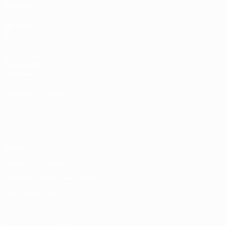
Команды
ДРУГИЕ
САЙТЫ
UEFA.com
Фонд УЕФА
Магазин
СМЕНИТЬ ЯЗЫК
Русский
English
Français
Deutsch
Русский
Español
Italiano
Português
Конфиденциальность
Правила и условия
Правила в отношении cookie
Настройки куки