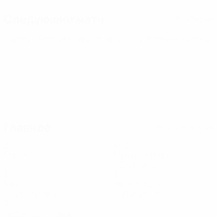
Следующий матч
Все матчи
ЧЕ среди молодежи
пт 25 сент. 2026
· Отборочный раунд
Главное
Вся статистика
5
450
Матчи
Минуты на поле
90 ср. за матч
1
1
Голы
Желтые карточки
0,2 ср. за матч
0,2 ср. за матч
0
Красные карточки