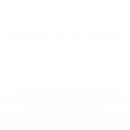
ЧЕ среди молодежи
пт 27 мар. 2026
· Отборочный раунд
* Исключена до дальнейшего уведомления. <a
href='https://ru.uefa.com/insideuefa/mediaservices/medi
148df8afec70-8ace600b6288-1000--
%D1%84%D0%B8%D1%84%D0%B0-
%D1%83%D0%B5%D1%84%D0%B0-
%D0%B8%D1%81%D0%BA%D0%BB%D1%8E%D1%87%D0%
%D1%80%D0%BE%D1%81%D1%81%D0%B8%D0%B8%D1%
%D0%BA%D0%BB%D1%83%D0%B1%D1%8B-%D0%B8-