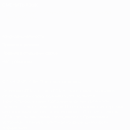
СМЕНИТЬ ЯЗЫК
Русский
English
Français
Deutsch
Русский
Español
Italiano
Português
Конфиденциальность
Правила и условия
Правила в отношении cookie
Настройки куки
© 1998-2026 УЕФА. Все права защищены
Название UEFA, логотип УЕФА, а также элементы дизайна,
относящиеся к соревнованиям УЕФА, являются
зарегистрированными торговыми марками УЕФА и/или
охраняются авторским правом. Использование этих торговых
марок в коммерческих целях запрещено. Пользуясь сайтом
UEFA.com, вы тем самым соглашаетесь с Правилами и
условиями, а также с Политикой конфиденциальности
информации.