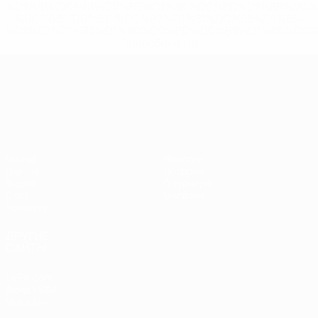
%D1%81%D0%B1%D0%BE%D1%80%D0%BD%D1%8B%D0%
%D0%B8%D0%B7-%D0%B2%D1%81%D0%B5%D1%85-
%D1%82%D1%83%D1%80%D0%BD%D0%B8%D1%80%D0%
>Подробнее</a>
ЧЕ среди молодежи
Матчи
Новости
Группы
История
Видео
О турнире
Стат.
Магазин
Команды
ДРУГИЕ
САЙТЫ
UEFA.com
Фонд УЕФА
Магазин