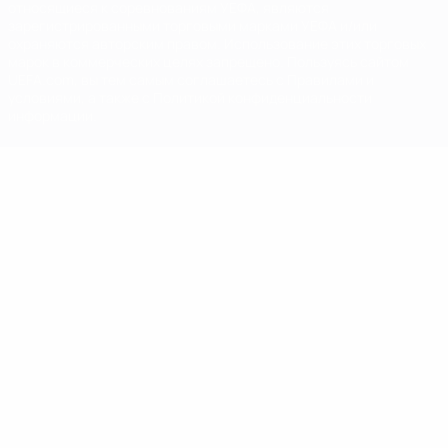
относящиеся к соревнованиям УЕФА, являются
зарегистрированными торговыми марками УЕФА и/или
охраняются авторским правом. Использование этих торговых
марок в коммерческих целях запрещено. Пользуясь сайтом
UEFA.com, вы тем самым соглашаетесь с Правилами и
условиями, а также с Политикой конфиденциальности
информации.