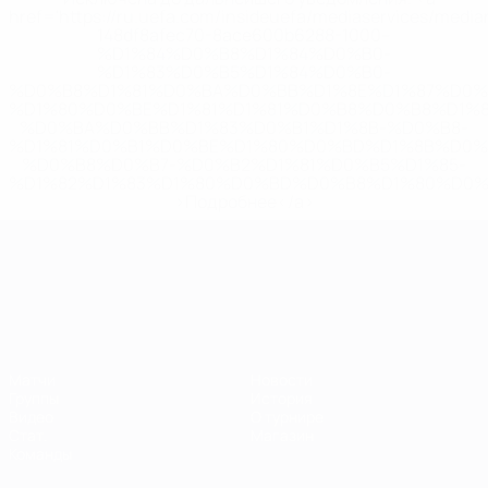
href='https://ru.uefa.com/insideuefa/mediaservices/medi
148df8afec70-8ace600b6288-1000--
%D1%84%D0%B8%D1%84%D0%B0-
%D1%83%D0%B5%D1%84%D0%B0-
%D0%B8%D1%81%D0%BA%D0%BB%D1%8E%D1%87%D0%
%D1%80%D0%BE%D1%81%D1%81%D0%B8%D0%B8%D1%
%D0%BA%D0%BB%D1%83%D0%B1%D1%8B-%D0%B8-
%D1%81%D0%B1%D0%BE%D1%80%D0%BD%D1%8B%D0%
%D0%B8%D0%B7-%D0%B2%D1%81%D0%B5%D1%85-
%D1%82%D1%83%D1%80%D0%BD%D0%B8%D1%80%D0%
>Подробнее</a>
ЧЕ среди молодежи
Матчи
Новости
Группы
История
Видео
О турнире
Стат.
Магазин
Команды