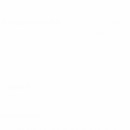
21.4.2007 (19)
ДАТА РОЖДЕНИЯ
Следующий матч
Все матчи
ЧЕ среди молодежи
ср 30 сент. 2026
· Отборочный раунд
Главное
Вся статистика
0
0
Матчи
Желтые карточки
0
Красные карточки
* Исключена до дальнейшего уведомления. <a