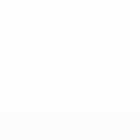
2
0
Желтые карточки
Красные карточки
Оборона
* Исключена до дальнейшего уведомления. <a
href='https://ru.uefa.com/insideuefa/mediaservices/medi
148df8afec70-8ace600b6288-1000--
%D1%84%D0%B8%D1%84%D0%B0-
%D1%83%D0%B5%D1%84%D0%B0-
%D0%B8%D1%81%D0%BA%D0%BB%D1%8E%D1%87%D0%
%D1%80%D0%BE%D1%81%D1%81%D0%B8%D0%B8%D1%
%D0%BA%D0%BB%D1%83%D0%B1%D1%8B-%D0%B8-
%D1%81%D0%B1%D0%BE%D1%80%D0%BD%D1%8B%D0%
%D0%B8%D0%B7-%D0%B2%D1%81%D0%B5%D1%85-
%D1%82%D1%83%D1%80%D0%BD%D0%B8%D1%80%D0%
>Подробнее</a>
ЧЕ среди молодежи