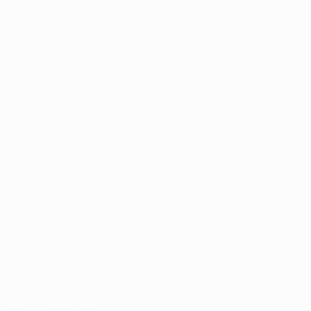
Матчи
Новости
Группы
История
Видео
О турнире
Стат.
Магазин
Команды
ДРУГИЕ
САЙТЫ
UEFA.com
Фонд УЕФА
Магазин
СМЕНИТЬ ЯЗЫК
Русский
English
Français
Deutsch
Русский
Español
Italiano
Português
Конфиденциальность
Правила и условия