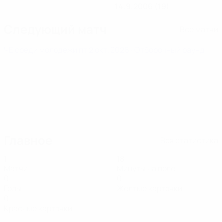
14.9.2006 (19)
Следующий матч
Все матчи
ЧЕ среди молодежи
пт 2 окт. 2026
· Отборочный раунд
Главное
Вся статистика
1
18
Матчи
Минуты на поле
0
0
Голы
Желтые карточки
0
Красные карточки