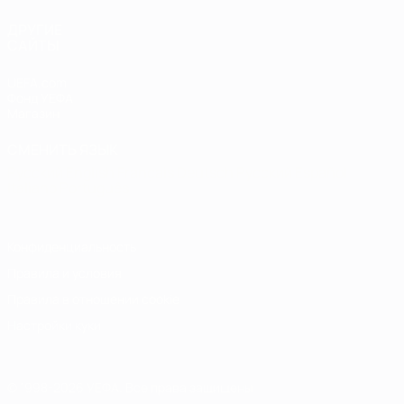
ДРУГИЕ
САЙТЫ
UEFA.com
Фонд УЕФА
Магазин
СМЕНИТЬ ЯЗЫК
Русский
English
Français
Deutsch
Русский
Español
Italiano
Português
Конфиденциальность
Правила и условия
Правила в отношении cookie
Настройки куки
© 1998-2026 УЕФА. Все права защищены