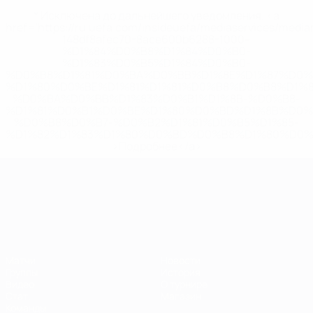
* Исключена до дальнейшего уведомления. <a
href='https://ru.uefa.com/insideuefa/mediaservices/medi
148df8afec70-8ace600b6288-1000--
%D1%84%D0%B8%D1%84%D0%B0-
%D1%83%D0%B5%D1%84%D0%B0-
%D0%B8%D1%81%D0%BA%D0%BB%D1%8E%D1%87%D0%
%D1%80%D0%BE%D1%81%D1%81%D0%B8%D0%B8%D1%
%D0%BA%D0%BB%D1%83%D0%B1%D1%8B-%D0%B8-
%D1%81%D0%B1%D0%BE%D1%80%D0%BD%D1%8B%D0%
%D0%B8%D0%B7-%D0%B2%D1%81%D0%B5%D1%85-
%D1%82%D1%83%D1%80%D0%BD%D0%B8%D1%80%D0%
>Подробнее</a>
ЧЕ среди молодежи
Матчи
Новости
Группы
История
Видео
О турнире
Стат.
Магазин
Команды