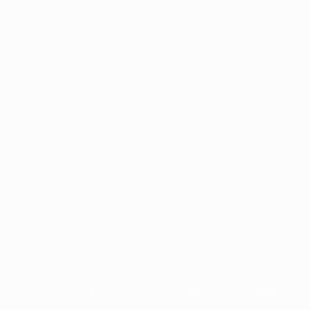
Português
сящиеся к соревнованиям УЕФА, являются зарегистрированными т
щено. Пользуясь сайтом UEFA.com, вы тем самым соглашаетесь с 