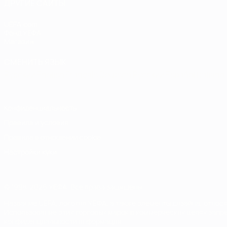
ДРУГИЕ САЙТЫ
UEFA.com
Фонд УЕФА
Магазин
СМЕНИТЬ ЯЗЫК
Русский
English
Français
Deutsch
Русский
Español
Italiano
Конфиденциальность
Правила и условия
Правила в отношении cookie
Настройки куки
© 1998-2026 УЕФА. Все права защищены
Название UEFA, логотип УЕФА, а также элементы дизайна, отно
Использование этих торговых марок в коммерческих целях запре
конфиденциальности информации.