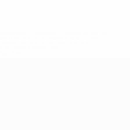
eases/news/0272-148df8afec70-8ace600b6288-1000--
B%D1%8E%D1%87%D0%B8%D0%BB%D0%B8-
%BB%D1%83%D0%B1%D1%8B-%D0%B8-
2%D1%81%D0%B5%D1%85-
дробнее</a>