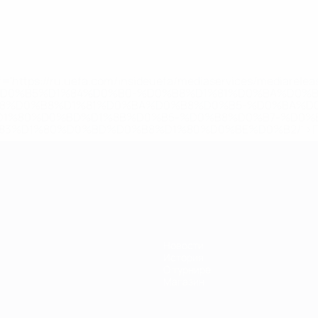
='https://ru.uefa.com/insideuefa/mediaservices/mediarel
%D0%B5%D1%84%D0%B0-%D0%B8%D1%81%D0%BA%D0%B
B8%D0%B8%D1%81%D0%BA%D0%B8%D0%B5-%D0%BA%D0
D1%80%D0%BD%D1%8B%D0%B5-%D0%B8%D0%B7-%D0%B
83%D1%80%D0%BD%D0%B8%D1%80%D0%BE%D0%B2/' >По
Новости
История
О турнире
Магазин