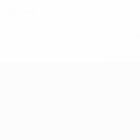
Оборона
* Исключена до дальнейшего уведомления. <a href
%D1%84%D0%B8%D1%84%D0%B0-%D1%83
%D1%80%D0%BE%D1%81%D1%81%D0%
%D1%81%D0%B1%D0%BE%
%D1%82%D1%
ЧЕ среди молодежи
Матчи
Группы
Видео
Стат.
Команды